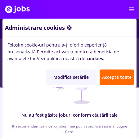
3
Administrare cookies 🍪
Folosim cookie-uri pentru a-ți oferi o experiență
0
locuri de munca
ferma
in
Timisoara
in
Banci
presonalizată.
Permite activarea pentru a beneficia de
avantajele lor.
Vezi politica noastră de
cookies.
Modifică setările
Acceptă toate
Nu au fost găsite joburi conform căutării tale
Îți recomandăm să încerci joburi mai puțin specifice sau mai puține
filtre.