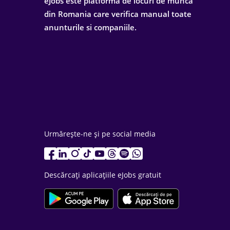
eJobs este platforma de locuri de munca
din Romania care verifica manual toate
anunturile si companiile.
Urmărește-ne și pe social media
Descărcați aplicațiile eJobs gratuit