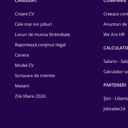
CANDIDAT
COMPANIE
Creare CV
Creeaza cont
Cele mai noi joburi
Anunturi de
Locuri de munca Străinătate
We Are HR
Raportează conținut ilegal
CALCULAT
Cariera
Salario - Sa
Model CV
Calculator sa
Scrisoare de intentie
PARTENERI
Meserii
Zile libere 2026
Știri - Libert
Jobradar24