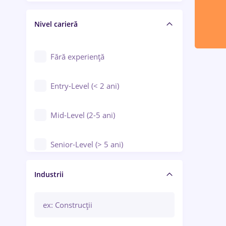
Crewing / Casino / Entertainment
Nivel carieră
Educație / Training / Arte
Farmacie
Fără experiență
Entry-Level (< 2 ani)
Mid-Level (2-5 ani)
Senior-Level (> 5 ani)
Manager / Executiv
Industrii