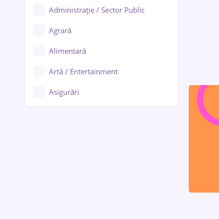
Administrație / Sector Public
Agrară
Alimentară
Artă / Entertainment
Asigurări
Bănci / Servicii financiare
Call-center / BPO
Chimică
Comerț / Retail
Construcții
Drept