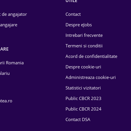
UTILE
 de angajator
Contact
 angajare
Despre eJobs
Intrebari frecvente
Termeni si conditii
OARE
Acord de confidentialitate
larii Romania
Despre cookie-uri
lariu
Administreaza cookie-uri
Statistici vizitatori
Public CBCR 2023
atea.ro
Public CBCR 2024
Contact DSA