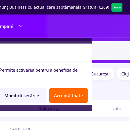
nunț Business cu actualizare săptămânală Gratuit (€269)
Gratis
ompanii
Permite activarea pentru a beneficia de
Salarii
Remote (de acasă)
București
Clu
pulare:
ocuri de munca
tg mures
Modifică setările
Acceptă toate
Relevanță
Dată
7 Aug. 2026