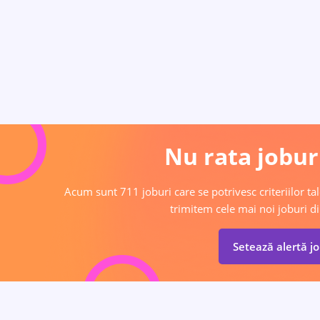
Nu rata joburi
Acum sunt 711 joburi care se potrivesc criteriilor tal
trimitem cele mai noi joburi di
Setează alertă j