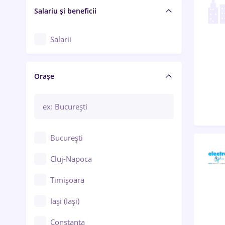
Salariu și beneficii
Salarii
Orașe
București
Cluj-Napoca
Timișoara
Iași (Iași)
Constanța