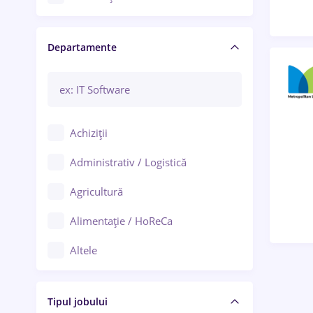
Craiova
Departamente
Brașov
Bacău
Brăila
Achiziții
Galați (Galați)
Administrativ / Logistică
Oradea
Agricultură
Ploiești
Alimentație / HoReCa
Adjud
Altele
Aiud
Arhitectură / Design interior
Alba Iulia
Tipul jobului
Asigurări