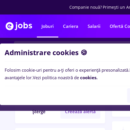
Companie nouă?
Primești un A
Joburi
Cariera
Salarii
Ofertă C
Administrare cookies 🍪
Folosim cookie-uri pentru a-ți oferi o experiență presonalizată.
Filtre po
Filtre
avantajele lor.
Vezi politica noastră de
cookies.
711
l
tg mures
Șterge
Creează alertă