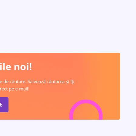
le noi!
e de căutare. Salvează căutarea și îți
rect pe e-mail!
ob