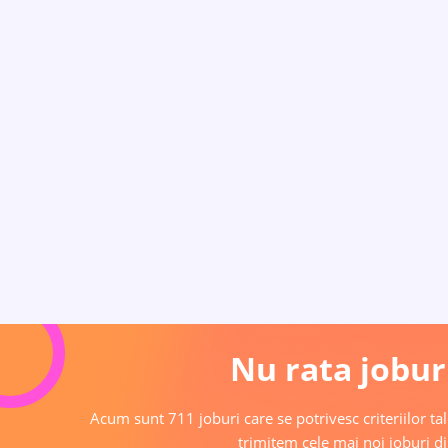
Nu rata joburi
Acum sunt 711 joburi care se potrivesc criteriilor tal
trimitem cele mai noi joburi di