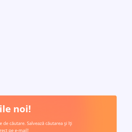
le noi!
e de căutare. Salvează căutarea și îți
rect pe e-mail!