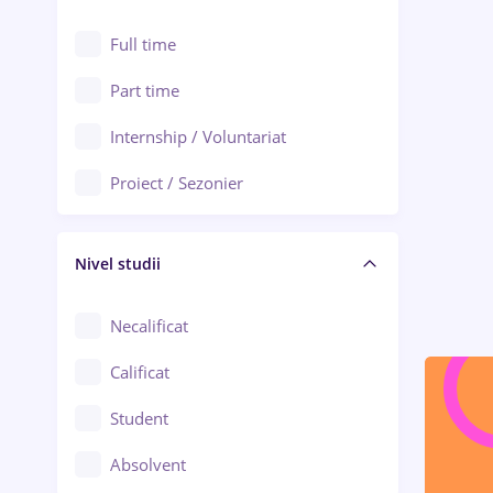
Alexandria
Au pair / Babysitter / Curățenie
Full time
Arad
Audit / Consultanță
Part time
Baia Mare
Auto / Echipamente
Internship / Voluntariat
Bârlad
Automatizări
Proiect / Sezonier
Bistrița (Bistrița-Năsăud)
Bănci
Nivel studii
Cercetare - dezvoltare
Chimie / Biochimie
Necalificat
Confecții / Design vestimentar
Calificat
Construcții / Instalații
Student
Controlul calității
Absolvent