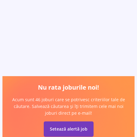
Nu rata joburile noi!
Acum sunt 46 joburi care se potrivesc criteriilor tale de
căutare. Salvează căutarea și îți trimitem cele mai noi
joburi direct pe e-mail!
Setează alertă job