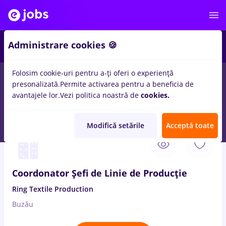
1
Administrare cookies 🍪
Folosim cookie-uri pentru a-ți oferi o experiență
presonalizată.
Permite activarea pentru a beneficia de
Salarii
Remote (de acasă)
București
Cluj-Napoc
avantajele lor.
Vezi politica noastră de
cookies.
46
locuri de munca
textile
Modifică setările
Acceptă toate
5 Aug. 2026
Coordonator Șefi de Linie de Producție
Ring Textile Production
Buzău