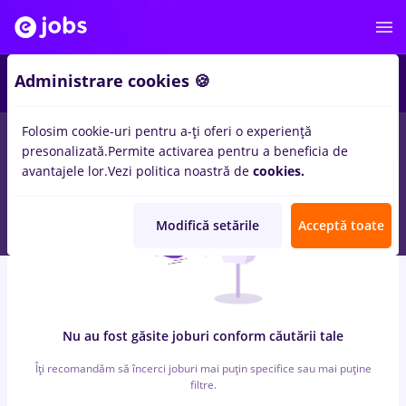
3
Administrare cookies 🍪
Folosim cookie-uri pentru a-ți oferi o experiență
0
locuri de munca
scc
in
Strainatate
in
Transport / Distributie
presonalizată.
Permite activarea pentru a beneficia de
avantajele lor.
Vezi politica noastră de
cookies.
Modifică setările
Acceptă toate
Nu au fost găsite joburi conform căutării tale
Îți recomandăm să încerci joburi mai puțin specifice sau mai puține
filtre.