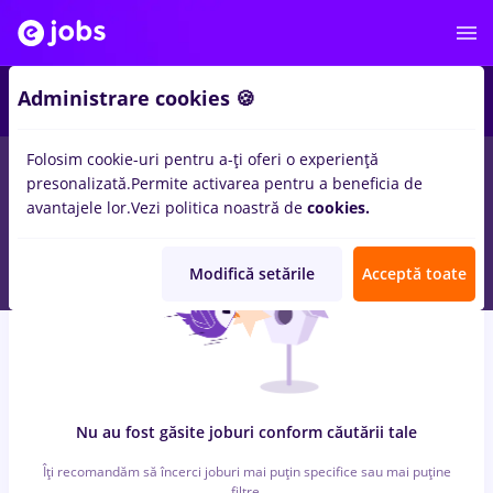
6
Administrare cookies 🍪
Folosim cookie-uri pentru a-ți oferi o experiență
0
locuri de munca
reactjs, Part time
in
Strainatate
pentru
Fara
presonalizată.
Permite activarea pentru a beneficia de
experienta
in
Transport / Distributie, Medicina / Sanatate
avantajele lor.
Vezi politica noastră de
cookies.
Modifică setările
Acceptă toate
Nu au fost găsite joburi conform căutării tale
Îți recomandăm să încerci joburi mai puțin specifice sau mai puține
filtre.