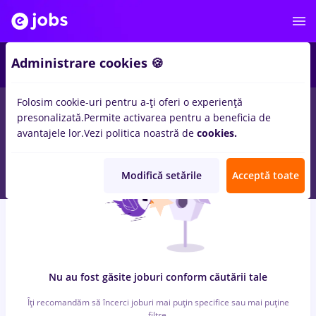
6
Administrare cookies 🍪
Folosim cookie-uri pentru a-ți oferi o experiență
0
locuri de munca
mdpi, Part time
in
Strainatate
pentru
presonalizată.
Permite activarea pentru a beneficia de
Student
in
Transport / Distributie, IT / Telecom
avantajele lor.
Vezi politica noastră de
cookies.
Modifică setările
Acceptă toate
Nu au fost găsite joburi conform căutării tale
Îți recomandăm să încerci joburi mai puțin specifice sau mai puține
filtre.