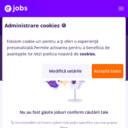
6
Administrare cookies 🍪
Folosim cookie-uri pentru a-ți oferi o experiență
0
locuri de munca
copywriting, Part time
in
Strainatate
pentru
presonalizată.
Permite activarea pentru a beneficia de
Entry-Level (< 2 ani)
in
Transport / Distributie, IT / Telecom
avantajele lor.
Vezi politica noastră de
cookies.
Modifică setările
Acceptă toate
Nu au fost găsite joburi conform căutării tale
Îți recomandăm să încerci joburi mai puțin specifice sau mai puține
filtre.