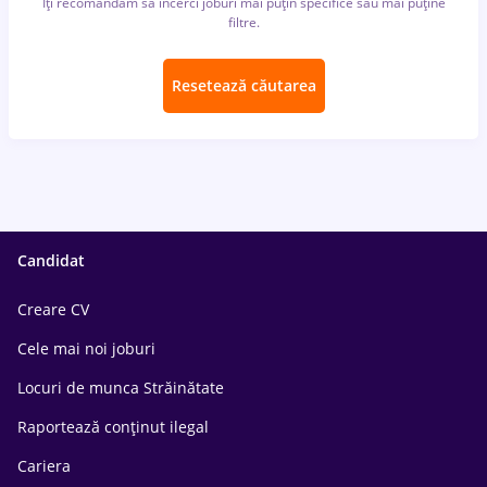
Îți recomandăm să încerci joburi mai puțin specifice sau mai puține
filtre.
Resetează căutarea
Candidat
Creare CV
Cele mai noi joburi
Locuri de munca Străinătate
Raportează conținut ilegal
Cariera