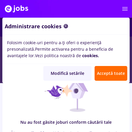
6
Administrare cookies 🍪
Folosim cookie-uri pentru a-ți oferi o experiență
0
locuri de munca
peisagist
in
Strainatate
pentru
Student,
presonalizată.
Permite activarea pentru a beneficia de
Entry-Level (< 2 ani)
in
Transport / Distributie, Medicina /
avantajele lor.
Vezi politica noastră de
cookies.
Sanatate
Modifică setările
Acceptă toate
Nu au fost găsite joburi conform căutării tale