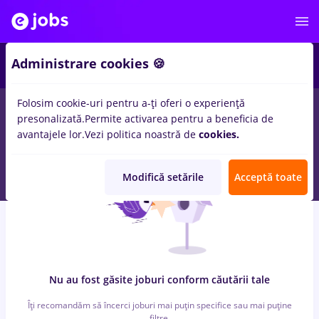
4
Administrare cookies 🍪
Folosim cookie-uri pentru a-ți oferi o experiență
0
locuri de munca
alimentatie publica
in
Strainatate
pentru
presonalizată.
Permite activarea pentru a beneficia de
Student
in
Transport / Distributie
avantajele lor.
Vezi politica noastră de
cookies.
Modifică setările
Acceptă toate
Nu au fost găsite joburi conform căutării tale
Îți recomandăm să încerci joburi mai puțin specifice sau mai puține
filtre.