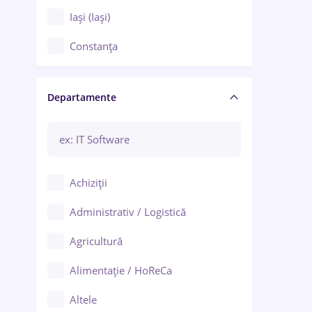
Iași (Iași)
Constanța
Craiova
Departamente
Brașov
Bacău
Brăila
Achiziții
Galați (Galați)
Administrativ / Logistică
Oradea
Agricultură
Ploiești
Alimentație / HoReCa
Adjud
Altele
Aiud