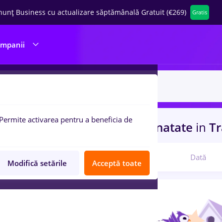
nunț Business cu actualizare săptămânală Gratuit (€269)
Gratis
ompanii
Permite activarea pentru a beneficia de
uri de munca
livrator
in
Strainatate
in
Tr
Relevanță
Dată
Modifică setările
Acceptă toate