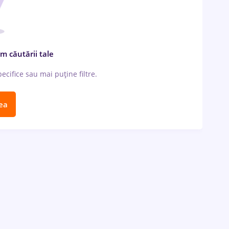
m căutării tale
cifice sau mai puține filtre.
ea