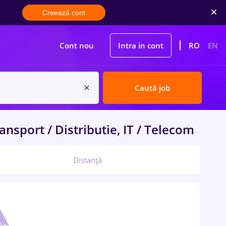
Creează cont
Cont nou
Intra in cont
RO
EN
Caută job
ansport / Distributie, IT / Telecom
Distanță