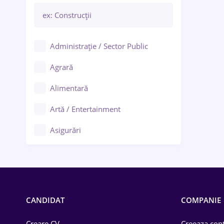
Administrație / Sector Public
Agrară
Alimentară
Artă / Entertainment
Asigurări
Bănci / Servicii financiare
Call-center / BPO
Chimică
CANDIDAT
COMPANIE
Comerț / Retail
Creare CV
Creeaza cont