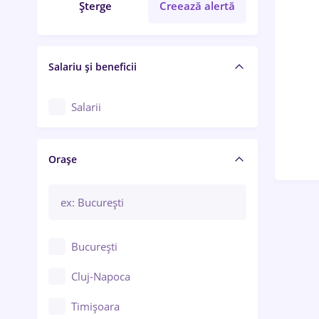
Șterge
Creează alertă
Salariu și beneficii
Salarii
Orașe
București
Cluj-Napoca
Timișoara