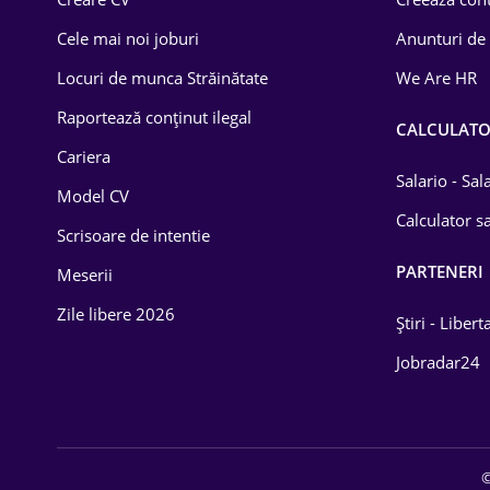
Construcții
Cele mai noi joburi
Anunturi de
Drept
Locuri de munca Străinătate
We Are HR
Educație / Training
Raportează conținut ilegal
CALCULAT
Cariera
Energetică
Salario - Sa
Model CV
Farma
Calculator sa
Scrisoare de intentie
Imobiliară
PARTENERI
Meserii
IT / Telecom
Zile libere 2026
Știri - Libert
Lemn / PVC
Jobradar24
Mașini / Auto
Media / Internet
©
Medicină / Sănătate