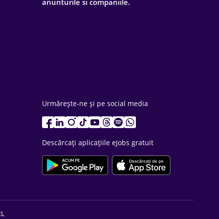
anunturile si companiile.
Urmărește-ne și pe social media
Descărcați aplicațiile eJobs gratuit
RL