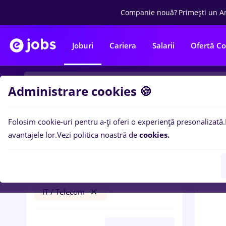
Companie nouă?
Primești un A
Joburi
Cariera
Salarii
Ofertă C
Administrare cookies 🍪
Folosim cookie-uri pentru a-ți oferi o experiență presonalizată.
0
loc
Filtre
avantajele lor.
Vezi politica noastră de
cookies.
livrator
Străinătate
Transport / Distribuție
IT / Telecom