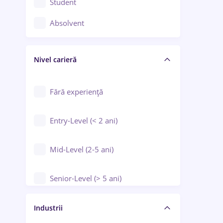
Student
Controlul calității
Absolvent
Crewing / Casino / Entertainment
Nivel carieră
Educație / Training / Arte
Farmacie
Fără experiență
Entry-Level (< 2 ani)
Mid-Level (2-5 ani)
Senior-Level (> 5 ani)
Manager / Executiv
Industrii