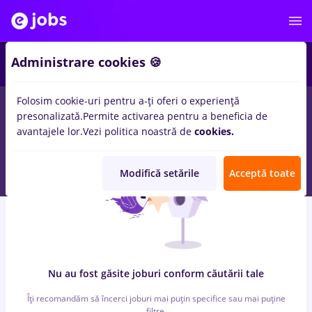
6
Administrare cookies 🍪
Folosim cookie-uri pentru a-ți oferi o experiență
0
locuri de munca
reactjs, Full time
in
Strainatate
pentru
Fara
presonalizată.
Permite activarea pentru a beneficia de
experienta
in
Transport / Distributie, Medicina / Sanatate
avantajele lor.
Vezi politica noastră de
cookies.
Modifică setările
Acceptă toate
Nu au fost găsite joburi conform căutării tale
Îți recomandăm să încerci joburi mai puțin specifice sau mai puține
filtre.