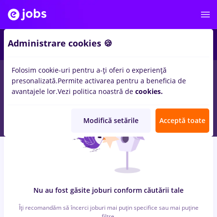
6
Administrare cookies 🍪
Folosim cookie-uri pentru a-ți oferi o experiență
0
locuri de munca
reactjs, Full time
in
Strainatate
pentru
Fara
presonalizată.
Permite activarea pentru a beneficia de
experienta
in
Transport / Distributie, IT / Telecom
avantajele lor.
Vezi politica noastră de
cookies.
Modifică setările
Acceptă toate
Nu au fost găsite joburi conform căutării tale
Îți recomandăm să încerci joburi mai puțin specifice sau mai puține
filtre.