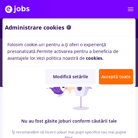
6
Administrare cookies 🍪
Folosim cookie-uri pentru a-ți oferi o experiență
0
locuri de munca
marquardt, Full time
in
Strainatate
pentru
presonalizată.
Permite activarea pentru a beneficia de
Fara experienta
in
Transport / Distributie, IT / Telecom
avantajele lor.
Vezi politica noastră de
cookies.
Modifică setările
Acceptă toate
Nu au fost găsite joburi conform căutării tale
Îți recomandăm să încerci joburi mai puțin specifice sau mai puține
filtre.