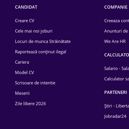
Chimică
CANDIDAT
COMPANIE
Comerț / Retail
Creare CV
Creeaza cont
Construcții
Cele mai noi joburi
Anunturi de
Drept
Locuri de munca Străinătate
We Are HR
Educație / Training
Raportează conținut ilegal
CALCULAT
Cariera
Energetică
Salario - Sa
Model CV
Farma
Calculator sa
Scrisoare de intentie
Imobiliară
PARTENERI
Meserii
IT / Telecom
Zile libere 2026
Știri - Libert
Lemn / PVC
Jobradar24
Mașini / Auto