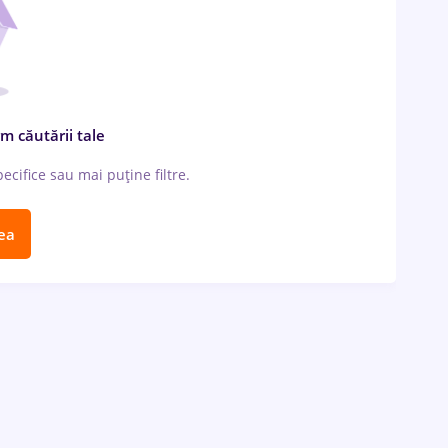
m căutării tale
cifice sau mai puține filtre.
ea