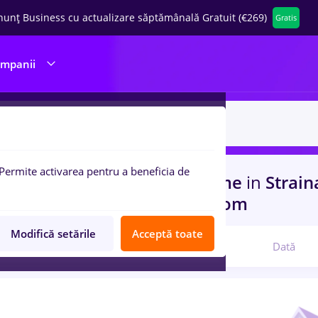
nunț Business cu actualizare săptămânală Gratuit (€269)
Gratis
ompanii
Permite activarea pentru a beneficia de
uri de munca
livrator, Full time
in
Strain
port / Distributie, IT / Telecom
Modifică setările
Acceptă toate
Relevanță
Dată