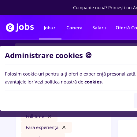
Companie nouă?
Primești un A
Joburi
Cariera
Salarii
Ofertă C
Administrare cookies 🍪
Folosim cookie-uri pentru a-ți oferi o experiență presonalizată.
0
loc
Filtre
avantajele lor.
Vezi politica noastră de
cookies.
Trans
livrator
Străinătate
Transport / Distribuție
Full time
Fără experiență