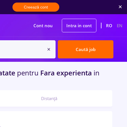
Creează cont
Cont nou
Intra in cont
RO
EN
Caută job
atate
pentru
Fara experienta
in
Distanță