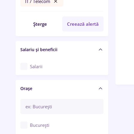
IT / Telecom
Șterge
Creează alertă
Salariu și beneficii
Salarii
Orașe
București