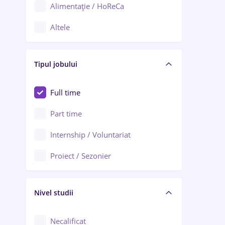
Alimentație / HoReCa
Adjud
Altele
Aiud
Arhitectură / Design interior
Alba Iulia
Tipul jobului
Asigurări
Alexandria
Au pair / Babysitter / Curățenie
Full time
Arad
Audit / Consultanță
Part time
Baia Mare
Auto / Echipamente
Internship / Voluntariat
Bârlad
Automatizări
Proiect / Sezonier
Bistrița (Bistrița-Năsăud)
Bănci
Nivel studii
Cercetare - dezvoltare
Chimie / Biochimie
Necalificat