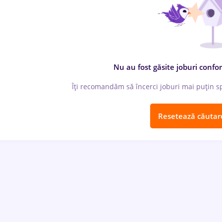
Nu au fost găsite joburi confor
Îți recomandăm să încerci joburi mai puțin spe
Resetează căutar