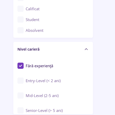
Confecții / Design vestimentar
Calificat
Construcții / Instalații
Student
Controlul calității
Absolvent
Crewing / Casino / Entertainment
Nivel carieră
Educație / Training / Arte
Farmacie
Fără experiență
Entry-Level (< 2 ani)
Mid-Level (2-5 ani)
Senior-Level (> 5 ani)