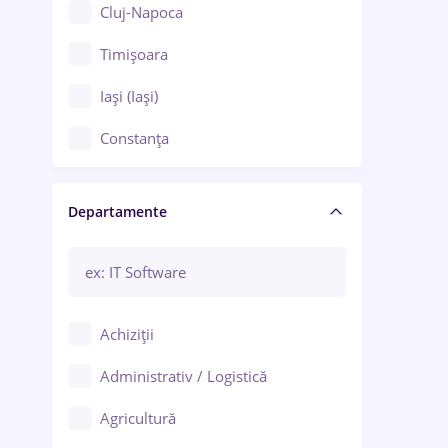
Cluj-Napoca
Timișoara
Iași (Iași)
Constanța
Craiova
Departamente
Brașov
Bacău
Brăila
Achiziții
Galați (Galați)
Administrativ / Logistică
Oradea
Agricultură
Ploiești