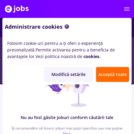
5
Administrare cookies 🍪
Folosim cookie-uri pentru a-ți oferi o experiență
0
locuri de munca
sef de tura, Full time
in
Strainatate
in
presonalizată.
Permite activarea pentru a beneficia de
Transport / Distributie, Medicina / Sanatate
avantajele lor.
Vezi politica noastră de
cookies.
Modifică setările
Acceptă toate
Nu au fost găsite joburi conform căutării tale
Îți recomandăm să încerci joburi mai puțin specifice sau mai puține
filtre.