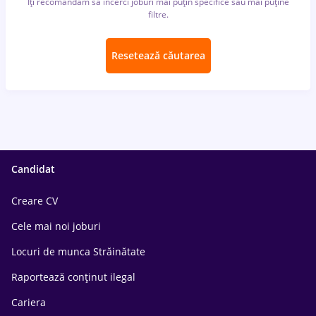
Îți recomandăm să încerci joburi mai puțin specifice sau mai puține
filtre.
Resetează căutarea
Candidat
Creare CV
Cele mai noi joburi
Locuri de munca Străinătate
Raportează conținut ilegal
Cariera