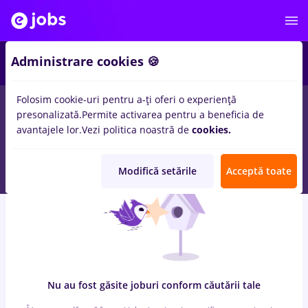
6
Administrare cookies 🍪
Folosim cookie-uri pentru a-ți oferi o experiență
0
locuri de munca
livrator, Full time
in
Strainatate
pentru
presonalizată.
Permite activarea pentru a beneficia de
Entry-Level (< 2 ani)
in
Transport / Distributie, Medicina /
avantajele lor.
Vezi politica noastră de
cookies.
Sanatate
Modifică setările
Acceptă toate
Nu au fost găsite joburi conform căutării tale