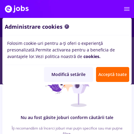
6
Administrare cookies 🍪
Folosim cookie-uri pentru a-ți oferi o experiență
0
locuri de munca
mdpi, Full time
in
Strainatate
pentru
Entry-
presonalizată.
Permite activarea pentru a beneficia de
Level (< 2 ani)
in
Transport / Distributie, IT / Telecom
avantajele lor.
Vezi politica noastră de
cookies.
Modifică setările
Acceptă toate
Nu au fost găsite joburi conform căutării tale
Îți recomandăm să încerci joburi mai puțin specifice sau mai puține
filtre.