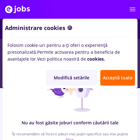
6
Administrare cookies 🍪
Folosim cookie-uri pentru a-ți oferi o experiență
0
locuri de munca
livrator, Full time
in
Strainatate
pentru
presonalizată.
Permite activarea pentru a beneficia de
Entry-Level (< 2 ani)
in
Transport / Distributie, IT / Telecom
avantajele lor.
Vezi politica noastră de
cookies.
Modifică setările
Acceptă toate
Nu au fost găsite joburi conform căutării tale
Îți recomandăm să încerci joburi mai puțin specifice sau mai puține
filtre.