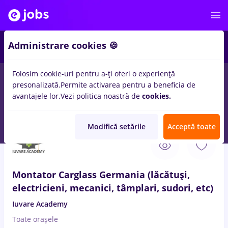
2
Administrare cookies 🍪
Folosim cookie-uri pentru a-ți oferi o experiență
presonalizată.
Permite activarea pentru a beneficia de
Salarii
Full time
Part time
Fără experiență
avantajele lor.
Vezi politica noastră de
cookies.
53
locuri de munca
sudori
in
Strainatate
Modifică setările
Acceptă toate
9 Aug. 2026
Montator Carglass Germania (lăcătuși,
electricieni, mecanici, tâmplari, sudori, etc)
Iuvare Academy
Toate oraşele