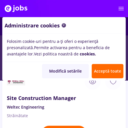
2
Administrare cookies 🍪
Folosim cookie-uri pentru a-ți oferi o experiență
presonalizată.
Permite activarea pentru a beneficia de
Salarii
Full time
Part time
Fără experiență
avantajele lor.
Vezi politica noastră de
cookies.
10
locuri de munca
site
in
Strainatate
Modifică setările
Acceptă toate
7 Aug. 2026
Site Construction Manager
Weltec Engineering
Străinătate