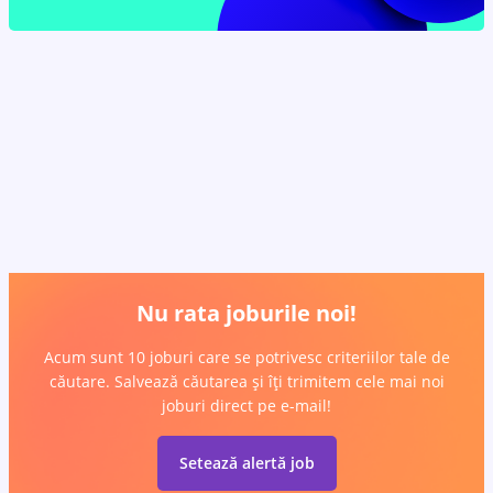
Nu rata joburile noi!
Acum sunt 10 joburi care se potrivesc criteriilor tale de
căutare. Salvează căutarea și îți trimitem cele mai noi
joburi direct pe e-mail!
Setează alertă job