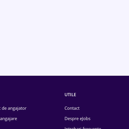
UTILE
 de angajator
Contact
 angajare
Despre eJobs
Intrebari frecvente