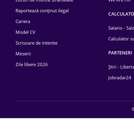
Educație / Training
Raportează conținut ilegal
CALCULAT
Cariera
Energetică
Salario - Sa
Model CV
Farma
Calculator sa
Scrisoare de intentie
Imobiliară
PARTENERI
Meserii
IT / Telecom
Zile libere 2026
Știri - Libert
Lemn / PVC
Jobradar24
Mașini / Auto
Media / Internet
©
Medicină / Sănătate