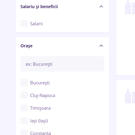
Salariu și beneficii
Salarii
Orașe
București
Cluj-Napoca
Timișoara
Iași (Iași)
Constanța