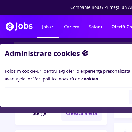
Companie nouă?
Primești un A
Joburi
Cariera
Salarii
Ofertă C
Administrare cookies 🍪
Folosim cookie-uri pentru a-ți oferi o experiență presonalizată.
Filtre po
Filtre
avantajele lor.
Vezi politica noastră de
cookies.
54
lo
power bi
Străinătate
Șterge
Creează alertă