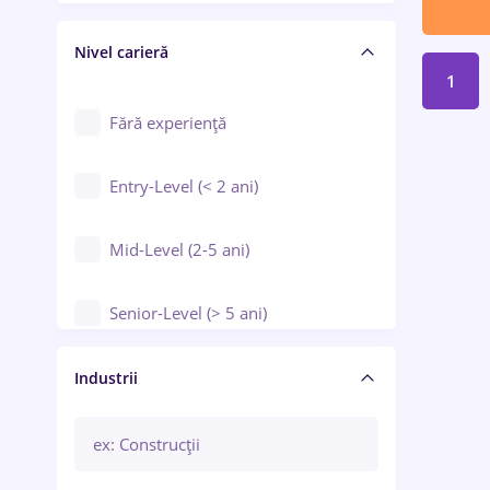
Crewing / Casino / Entertainment
Nivel carieră
Educație / Training / Arte
1
Farmacie
Fără experiență
Entry-Level (< 2 ani)
Mid-Level (2-5 ani)
Senior-Level (> 5 ani)
Manager / Executiv
Industrii