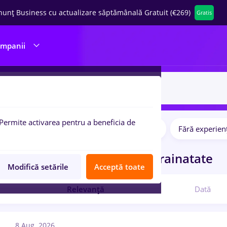
nunț Business cu actualizare săptămânală Gratuit (€269)
Gratis
ompanii
Permite activarea pentru a beneficia de
Salarii
Full time
Part time
Fără experien
pulare:
curi de munca
power bi
in
Strainatate
Modifică setările
Acceptă toate
Relevanță
Dată
8 Aug. 2026