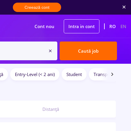
Creează cont
Cont nou
Intra in cont
RO
EN
Caută job
ță
Entry-Level (< 2 ani)
Student
Transport / Distrib
Distanță