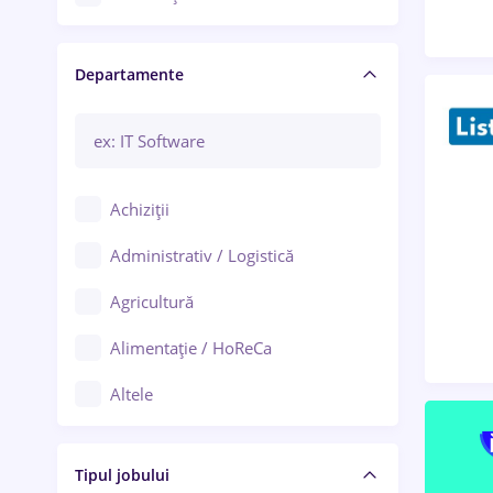
Craiova
Departamente
Brașov
Bacău
Brăila
Achiziții
Galați (Galați)
Administrativ / Logistică
Oradea
Agricultură
Ploiești
Alimentație / HoReCa
Adjud
Altele
Aiud
Arhitectură / Design interior
Alba Iulia
Tipul jobului
Asigurări