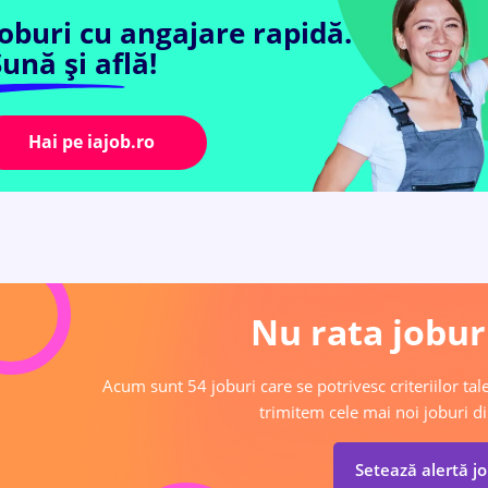
Joburi cu angajare rapidă.
ună și află!
Hai pe iajob.ro
Nu rata joburi
Acum sunt 54 joburi care se potrivesc criteriilor tale
trimitem cele mai noi joburi di
Setează alertă j