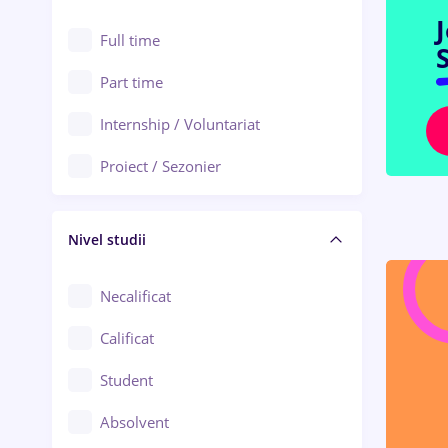
Alexandria
Au pair / Babysitter / Curățenie
Full time
Arad
S
Audit / Consultanță
Part time
Baia Mare
Auto / Echipamente
Internship / Voluntariat
Bârlad
Automatizări
Proiect / Sezonier
Bistrița (Bistrița-Năsăud)
Bănci
Nivel studii
Cercetare - dezvoltare
Chimie / Biochimie
Necalificat
Confecții / Design vestimentar
Calificat
Construcții / Instalații
Student
Controlul calității
Absolvent