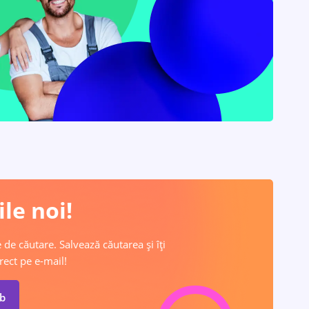
le noi!
 de căutare. Salvează căutarea și îți
rect pe e-mail!
ob