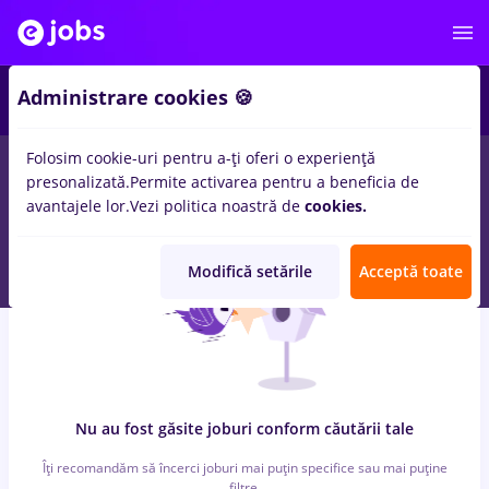
4
Administrare cookies 🍪
Folosim cookie-uri pentru a-ți oferi o experiență
0
locuri de munca
pilot, Part time
in
Strainatate
pentru
Fara
presonalizată.
Permite activarea pentru a beneficia de
experienta
avantajele lor.
Vezi politica noastră de
cookies.
Modifică setările
Acceptă toate
Nu au fost găsite joburi conform căutării tale
Îți recomandăm să încerci joburi mai puțin specifice sau mai puține
filtre.