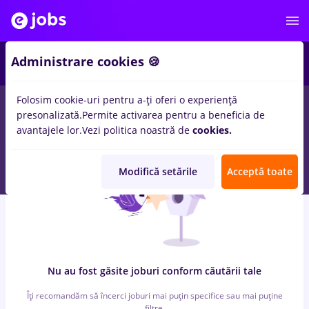
4
Administrare cookies 🍪
Folosim cookie-uri pentru a-ți oferi o experiență
0
locuri de munca
Part time
in
Strainatate
pentru
Fara
presonalizată.
Permite activarea pentru a beneficia de
experienta
in
Medicina / Sanatate
avantajele lor.
Vezi politica noastră de
cookies.
Modifică setările
Acceptă toate
Nu au fost găsite joburi conform căutării tale
Îți recomandăm să încerci joburi mai puțin specifice sau mai puține
filtre.