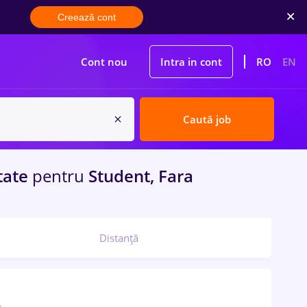
Creează cont
Cont nou
Intra in cont
RO
EN
Caută job
tate
pentru
Student, Fara
Distanță