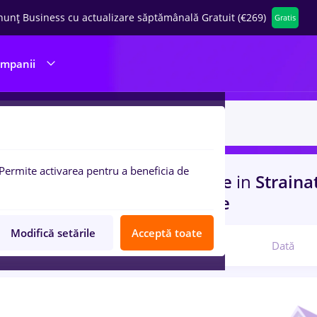
nunț Business cu actualizare săptămânală Gratuit (€269)
Gratis
ompanii
Permite activarea pentru a beneficia de
uri de munca
vertiv, Part time
in
Straina
rienta
in
Medicina / Sanatate
Modifică setările
Acceptă toate
Relevanță
Dată