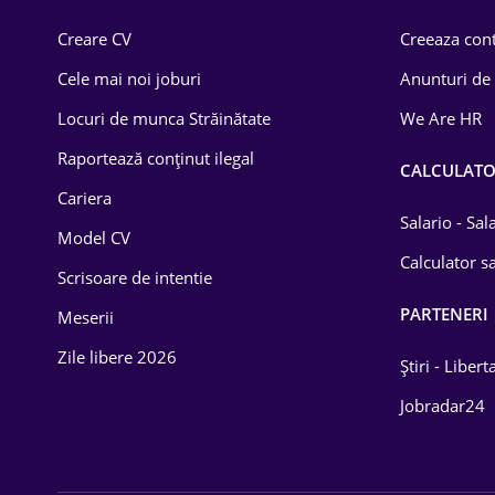
Comerț / Retail
Creare CV
Creeaza cont
Construcții
Cele mai noi joburi
Anunturi de
Drept
Locuri de munca Străinătate
We Are HR
Educație / Training
Raportează conținut ilegal
CALCULAT
Cariera
Energetică
Salario - Sa
Model CV
Farma
Calculator sa
Scrisoare de intentie
Imobiliară
PARTENERI
Meserii
IT / Telecom
Zile libere 2026
Știri - Libert
Lemn / PVC
Jobradar24
Mașini / Auto
Media / Internet