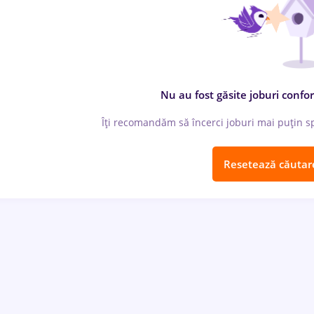
Nu au fost găsite joburi confor
Îți recomandăm să încerci joburi mai puțin spe
Resetează căutar