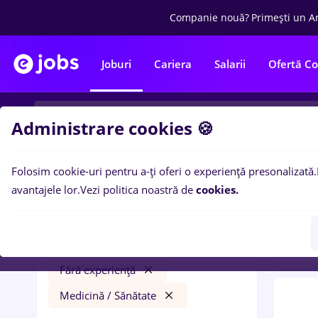
Companie nouă?
Primești un A
Joburi
Cariera
Salarii
Ofertă C
Administrare cookies 🍪
Folosim cookie-uri pentru a-ți oferi o experiență presonalizată.
0
loc
Filtre
avantajele lor.
Vezi politica noastră de
cookies.
expe
vertiv
Străinătate
Part time
Student
Fără experiență
Medicină / Sănătate