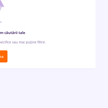
m căutării tale
cifice sau mai puține filtre.
ea