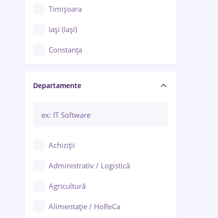
Timișoara
Iași (Iași)
Constanța
Craiova
Departamente
Brașov
Bacău
Brăila
Achiziții
Galați (Galați)
Administrativ / Logistică
Oradea
Agricultură
Ploiești
Alimentație / HoReCa
Adjud