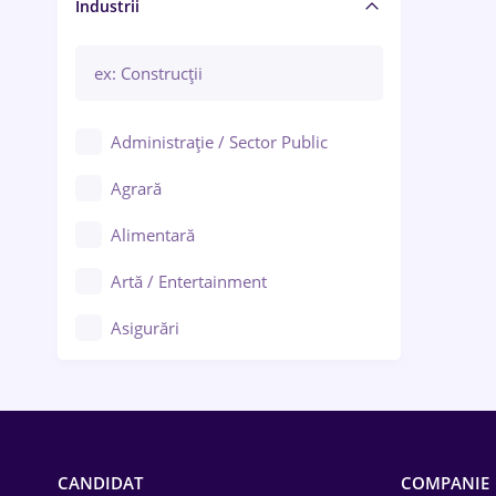
Manager / Executiv
Industrii
Administrație / Sector Public
Agrară
Alimentară
Artă / Entertainment
Asigurări
Bănci / Servicii financiare
Call-center / BPO
Chimică
CANDIDAT
COMPANIE