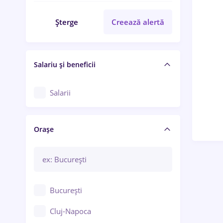
Șterge
Creează alertă
Salariu și beneficii
Salarii
Orașe
București
Cluj-Napoca