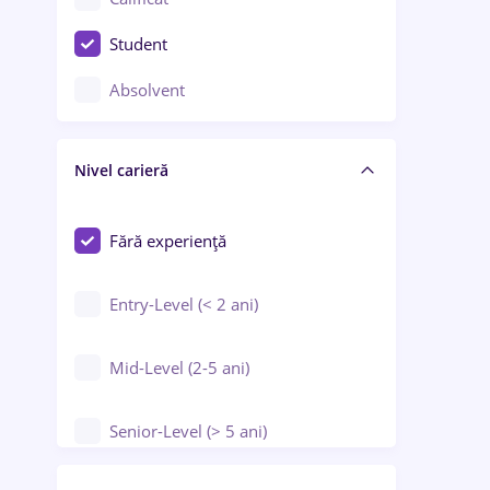
Construcții / Instalații
Student
Controlul calității
Absolvent
Crewing / Casino / Entertainment
Nivel carieră
Educație / Training / Arte
Farmacie
Fără experiență
Entry-Level (< 2 ani)
Mid-Level (2-5 ani)
Senior-Level (> 5 ani)