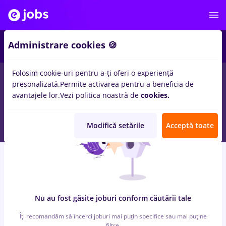
3
Administrare cookies 🍪
Folosim cookie-uri pentru a-ți oferi o experiență
0
locuri de munca
protocol
in
Strainatate
pentru
Fara
presonalizată.
Permite activarea pentru a beneficia de
experienta
avantajele lor.
Vezi politica noastră de
cookies.
Modifică setările
Acceptă toate
Nu au fost găsite joburi conform căutării tale
Îți recomandăm să încerci joburi mai puțin specifice sau mai puține
filtre.