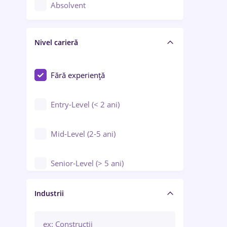
Controlul calității
Absolvent
Crewing / Casino / Entertainment
Nivel carieră
Educație / Training / Arte
Farmacie
Fără experiență
Entry-Level (< 2 ani)
Mid-Level (2-5 ani)
Senior-Level (> 5 ani)
Manager / Executiv
Industrii