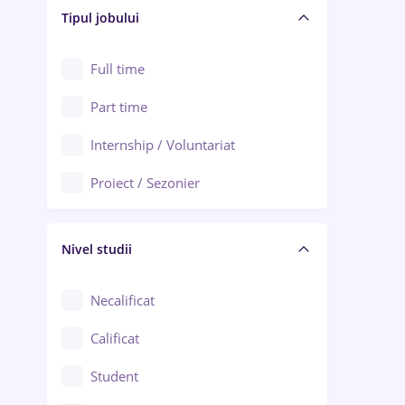
Alba Iulia
Tipul jobului
Asigurări
Alexandria
Au pair / Babysitter / Curățenie
Full time
Arad
Audit / Consultanță
Part time
Baia Mare
Auto / Echipamente
Internship / Voluntariat
Bârlad
Automatizări
Proiect / Sezonier
Bistrița (Bistrița-Năsăud)
Bănci
Nivel studii
Cercetare - dezvoltare
Chimie / Biochimie
Necalificat
Confecții / Design vestimentar
Calificat
Construcții / Instalații
Student