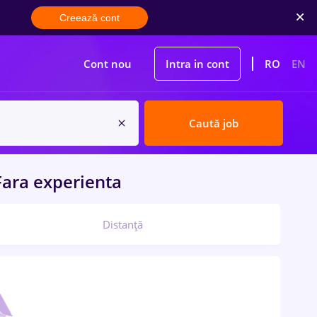
Creează cont
Cont nou
Intra in cont
RO
EN
Caută job
ara experienta
Distanță