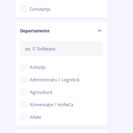
Constanța
Craiova
Departamente
Brașov
Bacău
Brăila
Achiziții
Galați (Galați)
Administrativ / Logistică
Oradea
Agricultură
Ploiești
Alimentație / HoReCa
Adjud
Altele
Aiud
Arhitectură / Design interior