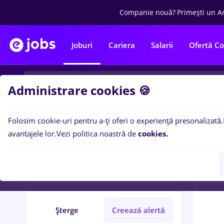
Companie nouă?
Primești un A
Joburi
Cariera
Salarii
Ofertă C
Administrare cookies 🍪
Folosim cookie-uri pentru a-ți oferi o experiență presonalizată.
0
loc
Filtre
avantajele lor.
Vezi politica noastră de
cookies.
aws
Străinătate
Fără experiență
Șterge
Creează alertă