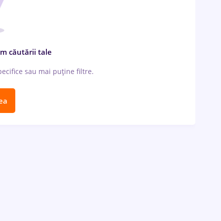
m căutării tale
cifice sau mai puține filtre.
ea