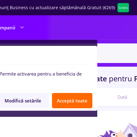
nunț Business cu actualizare săptămânală Gratuit (€269)
Gratis
ompanii
Permite activarea pentru a beneficia de
uri de munca
aws
in
Strainatate
pentru
F
Relevanță
Dată
Modifică setările
Acceptă toate