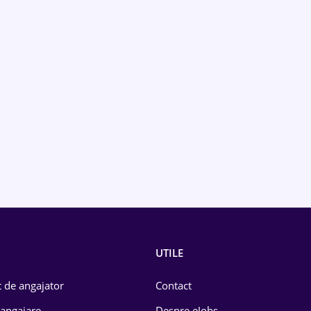
UTILE
 de angajator
Contact
 angajare
Despre eJobs