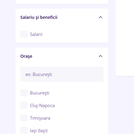
Salariu și beneficii
Salarii
Orașe
București
Cluj-Napoca
Timișoara
Iași (Iași)