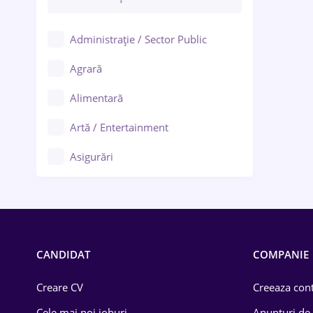
Administrație / Sector Public
Agrară
Alimentară
Artă / Entertainment
Asigurări
Bănci / Servicii financiare
Call-center / BPO
Chimică
CANDIDAT
COMPANIE
Comerț / Retail
Creare CV
Creeaza cont
Construcții
Cele mai noi joburi
Anunturi de