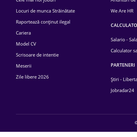
Drept
Locuri de munca Străinătate
We Are HR
Educație / Training
Raportează conținut ilegal
CALCULAT
Cariera
Energetică
Salario - Sa
Model CV
Farma
Calculator sa
Scrisoare de intentie
Imobiliară
PARTENERI
Meserii
IT / Telecom
Zile libere 2026
Știri - Libert
Lemn / PVC
Jobradar24
Mașini / Auto
Media / Internet
©
Medicină / Sănătate