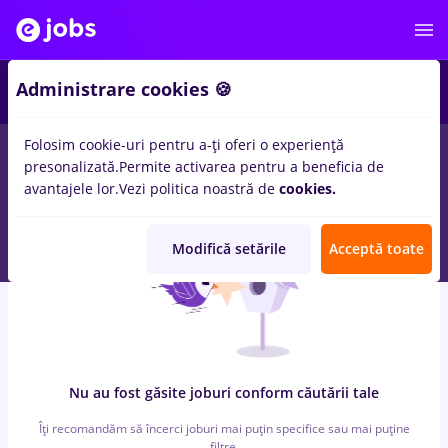
3
Administrare cookies 🍪
Folosim cookie-uri pentru a-ți oferi o experiență
0
locuri de munca
after effects
in
Strainatate
pentru
Fara
presonalizată.
Permite activarea pentru a beneficia de
experienta
avantajele lor.
Vezi politica noastră de
cookies.
Modifică setările
Acceptă toate
Nu au fost găsite joburi conform căutării tale
Îți recomandăm să încerci joburi mai puțin specifice sau mai puține
filtre.