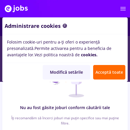
3
Administrare cookies 🍪
Folosim cookie-uri pentru a-ți oferi o experiență
0
locuri de munca
scc
in
Strainatate
pentru
Student
presonalizată.
Permite activarea pentru a beneficia de
avantajele lor.
Vezi politica noastră de
cookies.
Modifică setările
Acceptă toate
Nu au fost găsite joburi conform căutării tale
Îți recomandăm să încerci joburi mai puțin specifice sau mai puține
filtre.