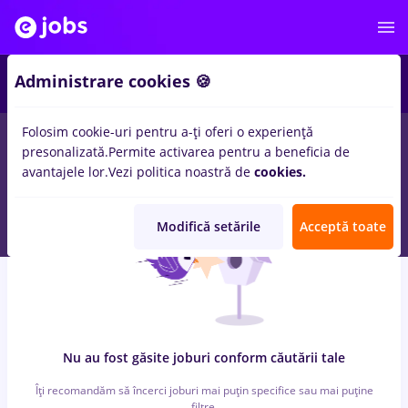
4
Administrare cookies 🍪
Folosim cookie-uri pentru a-ți oferi o experiență
0
locuri de munca
alimentatie publica
in
Strainatate
pentru
presonalizată.
Permite activarea pentru a beneficia de
Student
in
Medicina / Sanatate
avantajele lor.
Vezi politica noastră de
cookies.
Modifică setările
Acceptă toate
Nu au fost găsite joburi conform căutării tale
Îți recomandăm să încerci joburi mai puțin specifice sau mai puține
filtre.