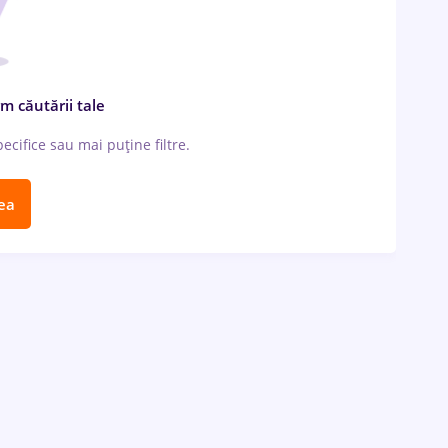
m căutării tale
cifice sau mai puține filtre.
ea