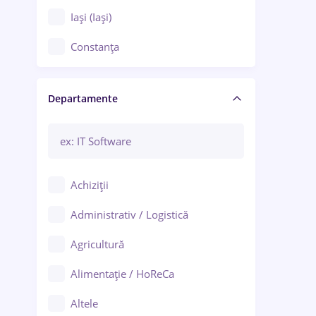
Iași (Iași)
Constanța
Craiova
Departamente
Brașov
Bacău
Brăila
Achiziții
Galați (Galați)
Administrativ / Logistică
Oradea
Agricultură
Ploiești
Alimentație / HoReCa
Adjud
Altele
Aiud