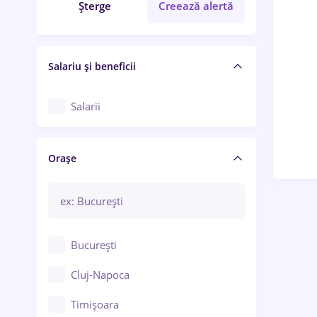
Șterge
Creează alertă
Salariu și beneficii
Salarii
Orașe
București
Cluj-Napoca
Timișoara