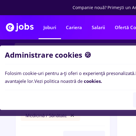
Companie nouă?
Primești un A
Joburi
Cariera
Salarii
Ofertă C
Administrare cookies 🍪
Folosim cookie-uri pentru a-ți oferi o experiență presonalizată.
0
loc
Filtre
avantajele lor.
Vezi politica noastră de
cookies.
resurs umane
Străinătate
Medicină / Sănătate