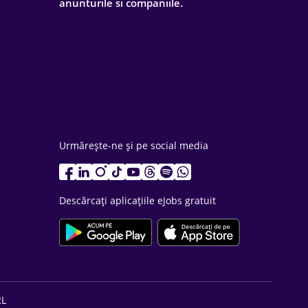
anunturile si companiile.
Urmărește-ne și pe social media
Descărcați aplicațiile eJobs gratuit
RL