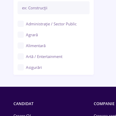
Administrație / Sector Public
Agrară
Alimentară
Artă / Entertainment
Asigurări
Bănci / Servicii financiare
Call-center / BPO
Chimică
CANDIDAT
COMPANIE
Comerț / Retail
Creare CV
Creeaza cont