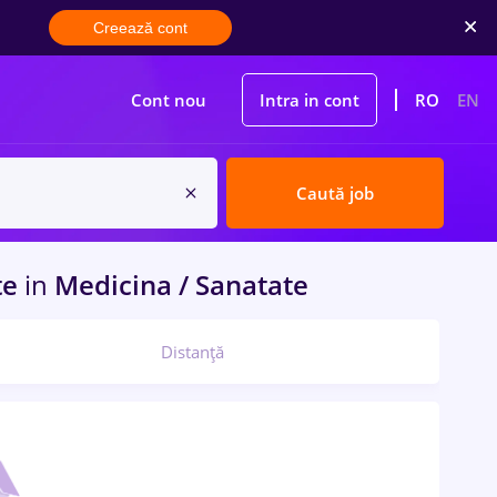
Creează cont
Cont nou
Intra in cont
RO
EN
Caută job
te
in
Medicina / Sanatate
Distanță