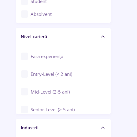
Student
Controlul calității
Absolvent
Crewing / Casino / Entertainment
Nivel carieră
Educație / Training / Arte
Farmacie
Fără experiență
Entry-Level (< 2 ani)
Mid-Level (2-5 ani)
Senior-Level (> 5 ani)
Manager / Executiv
Industrii