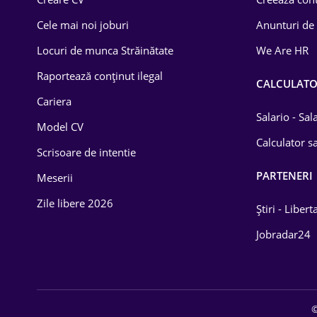
Construcții
Cele mai noi joburi
Anunturi de
Drept
Locuri de munca Străinătate
We Are HR
Educație / Training
Raportează conținut ilegal
CALCULAT
Cariera
Energetică
Salario - Sa
Model CV
Farma
Calculator sa
Scrisoare de intentie
Imobiliară
PARTENERI
Meserii
IT / Telecom
Zile libere 2026
Știri - Libert
Lemn / PVC
Jobradar24
Mașini / Auto
Media / Internet
©
Medicină / Sănătate