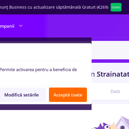
nunț Business cu actualizare săptămânală Gratuit (€269)
Gratis
ompanii
Permite activarea pentru a beneficia de
uri de munca
resurs umane
in
Strainata
Relevanță
Dată
Modifică setările
Acceptă toate