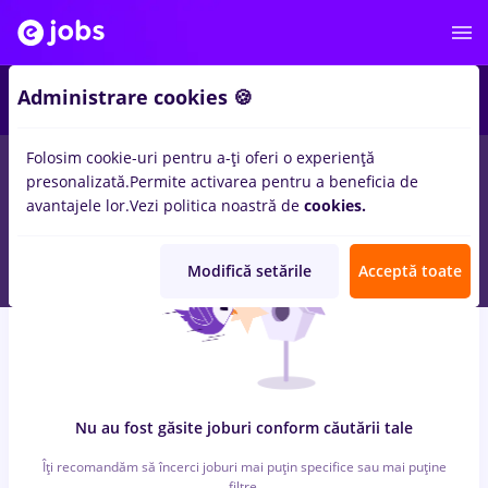
3
Administrare cookies 🍪
Folosim cookie-uri pentru a-ți oferi o experiență
0
locuri de munca
metrologie
in
Strainatate
in
Medicina /
presonalizată.
Permite activarea pentru a beneficia de
Sanatate
avantajele lor.
Vezi politica noastră de
cookies.
Modifică setările
Acceptă toate
Nu au fost găsite joburi conform căutării tale
Îți recomandăm să încerci joburi mai puțin specifice sau mai puține
filtre.