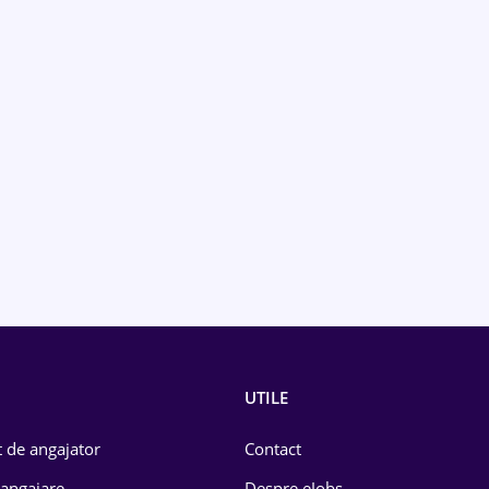
UTILE
 de angajator
Contact
 angajare
Despre eJobs