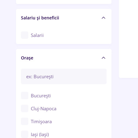
Salariu și beneficii
Salarii
Orașe
București
Cluj-Napoca
Timișoara
Iași (Iași)