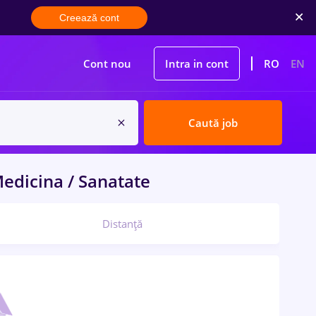
Creează cont
Cont nou
Intra in cont
RO
EN
Caută job
edicina / Sanatate
Distanță