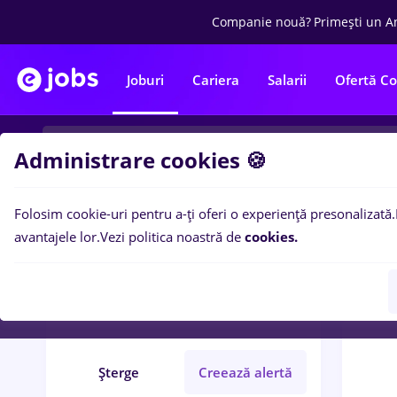
Companie nouă?
Primești un A
Joburi
Cariera
Salarii
Ofertă C
Administrare cookies 🍪
Folosim cookie-uri pentru a-ți oferi o experiență presonalizată.
0
loc
Filtre
avantajele lor.
Vezi politica noastră de
cookies.
med life
Străinătate
Medicină / Sănătate
Șterge
Creează alertă