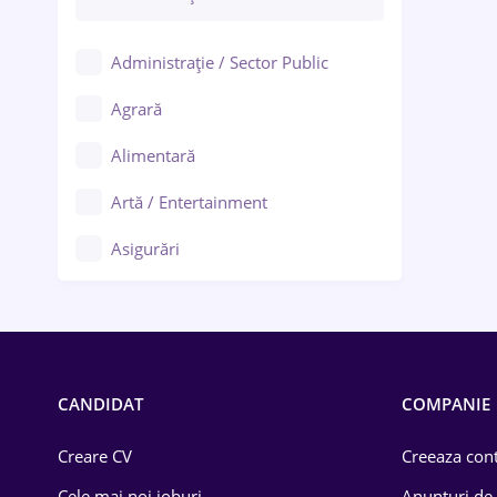
Administrație / Sector Public
Agrară
Alimentară
Artă / Entertainment
Asigurări
Bănci / Servicii financiare
Call-center / BPO
Chimică
CANDIDAT
COMPANIE
Comerț / Retail
Creare CV
Creeaza cont
Construcții
Cele mai noi joburi
Anunturi de