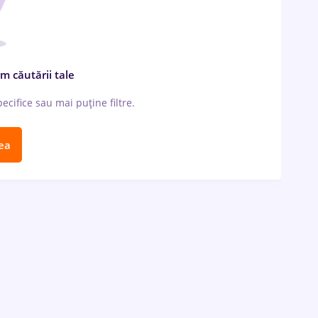
m căutării tale
cifice sau mai puține filtre.
ea