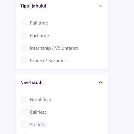
Alba Iulia
Tipul jobului
Asigurări
Alexandria
Au pair / Babysitter / Curățenie
Full time
Arad
Audit / Consultanță
Part time
Baia Mare
Auto / Echipamente
Internship / Voluntariat
Bârlad
Automatizări
Proiect / Sezonier
Bistrița (Bistrița-Năsăud)
Bănci
Nivel studii
Cercetare - dezvoltare
Chimie / Biochimie
Necalificat
Confecții / Design vestimentar
Calificat
Construcții / Instalații
Student