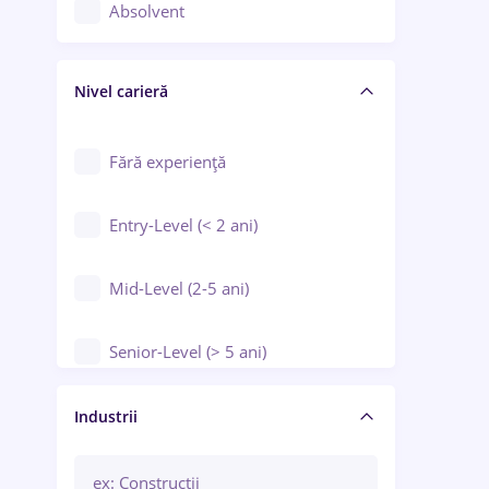
Controlul calității
Absolvent
Crewing / Casino / Entertainment
Nivel carieră
Educație / Training / Arte
Farmacie
Fără experiență
Entry-Level (< 2 ani)
Mid-Level (2-5 ani)
Senior-Level (> 5 ani)
Manager / Executiv
Industrii