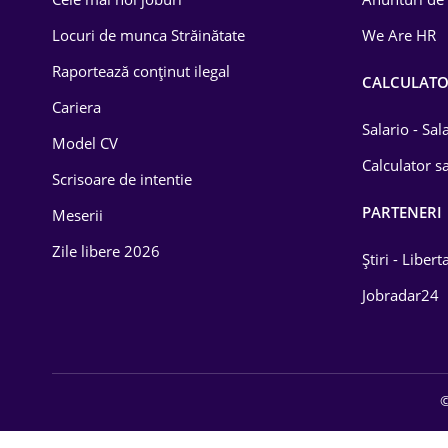
Drept
Locuri de munca Străinătate
We Are HR
Educație / Training
Raportează conținut ilegal
CALCULAT
Cariera
Energetică
Salario - Sa
Model CV
Farma
Calculator sa
Scrisoare de intentie
Imobiliară
PARTENERI
Meserii
IT / Telecom
Zile libere 2026
Știri - Libert
Lemn / PVC
Jobradar24
Mașini / Auto
Media / Internet
©
Medicină / Sănătate