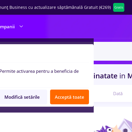
nunț Business cu actualizare săptămânală Gratuit (€269)
Gratis
ompanii
Permite activarea pentru a beneficia de
uri de munca
med life
in
Strainatate
in
M
Relevanță
Dată
Modifică setările
Acceptă toate