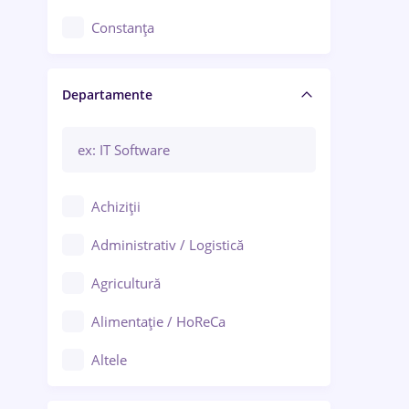
Constanța
Craiova
Departamente
Brașov
Bacău
Brăila
Achiziții
Galați (Galați)
Administrativ / Logistică
Oradea
Agricultură
Ploiești
Alimentație / HoReCa
Adjud
Altele
Aiud
Arhitectură / Design interior