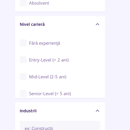
Controlul calității
Absolvent
Crewing / Casino / Entertainment
Nivel carieră
Educație / Training / Arte
Farmacie
Fără experiență
Entry-Level (< 2 ani)
Mid-Level (2-5 ani)
Senior-Level (> 5 ani)
Manager / Executiv
Industrii