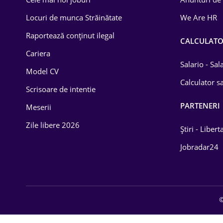
Drept
Locuri de munca Străinătate
We Are HR
Educație / Training
Raportează conținut ilegal
CALCULAT
Cariera
Energetică
Salario - Sa
Model CV
Farma
Calculator sa
Scrisoare de intentie
Imobiliară
PARTENERI
Meserii
IT / Telecom
Zile libere 2026
Știri - Libert
Lemn / PVC
Jobradar24
Mașini / Auto
Media / Internet
©
Medicină / Sănătate