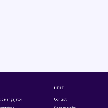
UTILE
 de angajator
Contact
 angajare
Despre eJobs