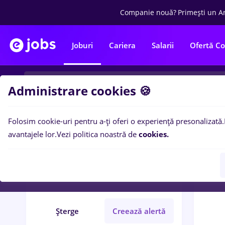
Companie nouă?
Primești un A
Joburi
Cariera
Salarii
Ofertă C
Administrare cookies 🍪
Folosim cookie-uri pentru a-ți oferi o experiență presonalizată.
0
loc
Filtre
avantajele lor.
Vezi politica noastră de
cookies.
biochimist
Străinătate
Medicină / Sănătate
Șterge
Creează alertă