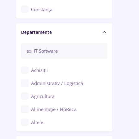
Constanța
Craiova
Departamente
Brașov
Bacău
Brăila
Achiziții
Galați (Galați)
Administrativ / Logistică
Oradea
Agricultură
Ploiești
Alimentație / HoReCa
Adjud
Altele
Aiud
Arhitectură / Design interior