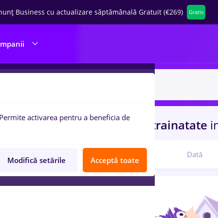
nunț Business cu actualizare săptămânală Gratuit (€269)
Gratis
ompanii
Permite activarea pentru a beneficia de
uri de munca
biochimist
in
Strainatate
i
Relevanță
Dată
Modifică setările
Acceptă toate