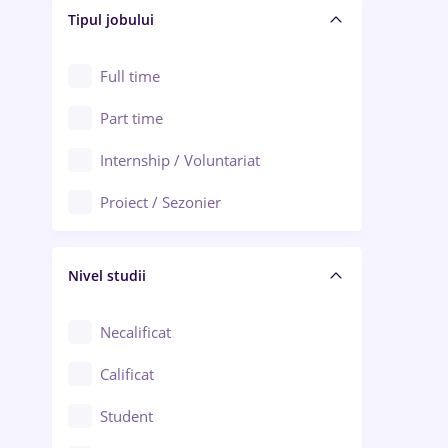
Alba Iulia
Tipul jobului
Asigurări
Alexandria
Au pair / Babysitter / Curățenie
Full time
Arad
Audit / Consultanță
Part time
Baia Mare
Auto / Echipamente
Internship / Voluntariat
Bârlad
Automatizări
Proiect / Sezonier
Bistrița (Bistrița-Năsăud)
Bănci
Nivel studii
Cercetare - dezvoltare
Chimie / Biochimie
Necalificat
Confecții / Design vestimentar
Calificat
Construcții / Instalații
Student