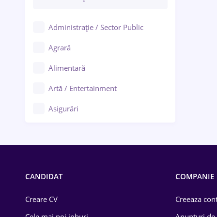
Administrație / Sector Public
Agrară
Alimentară
Artă / Entertainment
Asigurări
Bănci / Servicii financiare
Call-center / BPO
Chimică
CANDIDAT
COMPANIE
Comerț / Retail
Creare CV
Creeaza cont
Construcții
Cele mai noi joburi
Anunturi de