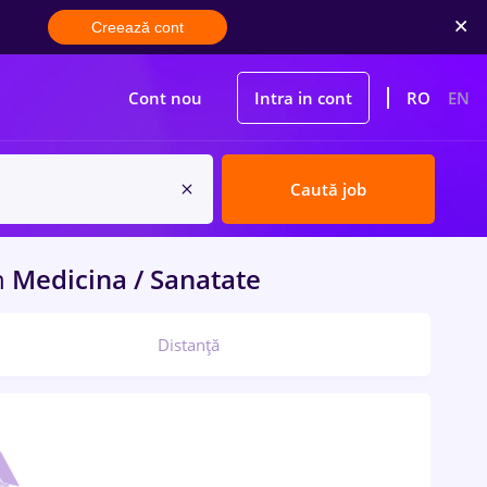
Creează cont
Cont nou
Intra in cont
RO
EN
Caută job
n
Medicina / Sanatate
Distanță