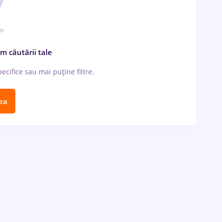
m căutării tale
cifice sau mai puține filtre.
ea