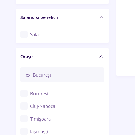
Salariu și beneficii
Salarii
Orașe
București
Cluj-Napoca
Timișoara
Iași (Iași)