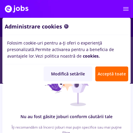
7
Administrare cookies 🍪
Folosim cookie-uri pentru a-ți oferi o experiență
0
locuri de munca
web, Full time
in
Strainatate
pentru
Student,
presonalizată.
Permite activarea pentru a beneficia de
Entry-Level (< 2 ani)
in
Marketing, Medicina / Sanatate
avantajele lor.
Vezi politica noastră de
cookies.
Modifică setările
Acceptă toate
Nu au fost găsite joburi conform căutării tale
Îți recomandăm să încerci joburi mai puțin specifice sau mai puține
filtre.