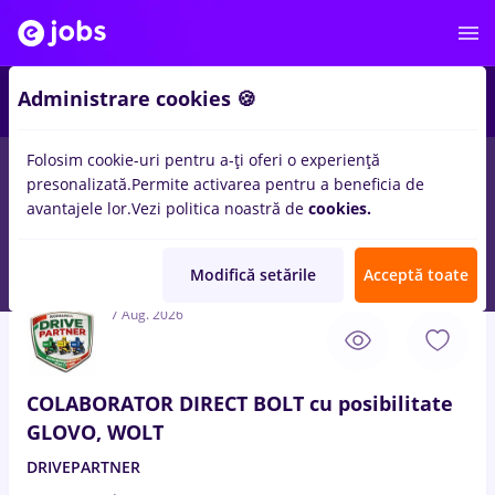
4
Administrare cookies 🍪
Folosim cookie-uri pentru a-ți oferi o experiență
presonalizată.
Permite activarea pentru a beneficia de
Salarii
Fără experiență
Entry-Level (< 2 ani)
Tra
avantajele lor.
Vezi politica noastră de
cookies.
30
locuri de munca
colaborator, Full time
in
Strainatate
pentru
Student
Modifică setările
Acceptă toate
7 Aug. 2026
COLABORATOR DIRECT BOLT cu posibilitate
GLOVO, WOLT
DRIVEPARTNER