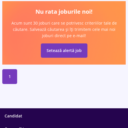
Nu rata joburile noi!
Acum sunt 30 joburi care se potrivesc criteriilor tale de
căutare. Salvează căutarea și îți trimitem cele mai noi
joburi direct pe e-mail!
Setează alertă job
1
Candidat