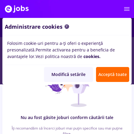
7
Administrare cookies 🍪
Folosim cookie-uri pentru a-ți oferi o experiență
0
locuri de munca
dm, Part time
in
Strainatate
pentru
Student,
presonalizată.
Permite activarea pentru a beneficia de
Fara experienta
in
Constructii / Instalatii, Medicina / Sanatate
avantajele lor.
Vezi politica noastră de
cookies.
Modifică setările
Acceptă toate
Nu au fost găsite joburi conform căutării tale
Îți recomandăm să încerci joburi mai puțin specifice sau mai puține
filtre.