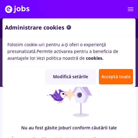
7
Administrare cookies 🍪
Folosim cookie-uri pentru a-ți oferi o experiență
0
locuri de munca
pizzer, Part time
in
Strainatate
pentru
presonalizată.
Permite activarea pentru a beneficia de
Student, Entry-Level (< 2 ani)
in
Constructii / Instalatii,
avantajele lor.
Vezi politica noastră de
cookies.
Medicina / Sanatate
Modifică setările
Acceptă toate
Nu au fost găsite joburi conform căutării tale