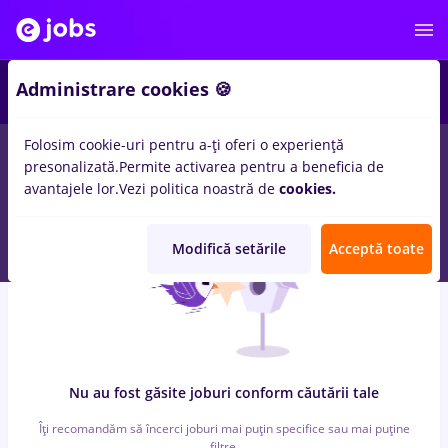
4
Administrare cookies 🍪
Folosim cookie-uri pentru a-ți oferi o experiență
0
locuri de munca
birou notarial
in
Strainatate
pentru
Student
presonalizată.
Permite activarea pentru a beneficia de
in
Constructii / Instalatii
avantajele lor.
Vezi politica noastră de
cookies.
Modifică setările
Acceptă toate
Nu au fost găsite joburi conform căutării tale
Îți recomandăm să încerci joburi mai puțin specifice sau mai puține
filtre.