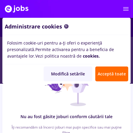
6
Administrare cookies 🍪
Folosim cookie-uri pentru a-ți oferi o experiență
0
locuri de munca
patiserie, Full time
in
Strainatate
pentru
presonalizată.
Permite activarea pentru a beneficia de
Student, Fara experienta
in
Constructii / Instalatii
avantajele lor.
Vezi politica noastră de
cookies.
Modifică setările
Acceptă toate
Nu au fost găsite joburi conform căutării tale
Îți recomandăm să încerci joburi mai puțin specifice sau mai puține
filtre.