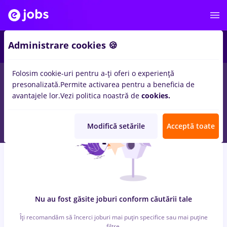
6
Administrare cookies 🍪
Folosim cookie-uri pentru a-ți oferi o experiență
0
locuri de munca
cosmetician, Part time
in
Strainatate
pentru
presonalizată.
Permite activarea pentru a beneficia de
Student
in
Banci, IT / Telecom
avantajele lor.
Vezi politica noastră de
cookies.
Modifică setările
Acceptă toate
Nu au fost găsite joburi conform căutării tale
Îți recomandăm să încerci joburi mai puțin specifice sau mai puține
filtre.