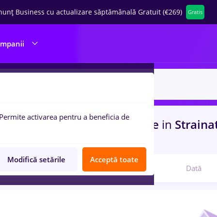
nunț Business cu actualizare săptămânală Gratuit (€269)
Gratis
ompanii
Permite activarea pentru a beneficia de
uri de munca
arobs, Part time
in
Straina
com
Modifică setările
Acceptă toate
Relevanță
Dată