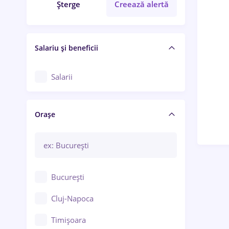
Șterge
Creează alertă
Salariu și beneficii
Salarii
Orașe
București
Cluj-Napoca
Timișoara