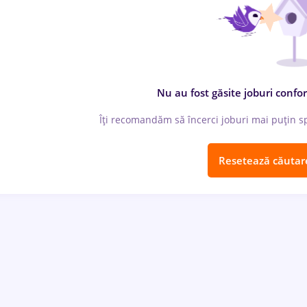
Nu au fost găsite joburi confor
Îți recomandăm să încerci joburi mai puțin spe
Resetează căutar