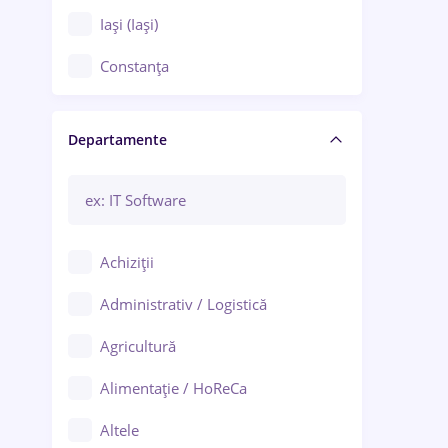
Iași (Iași)
Constanța
Craiova
Departamente
Brașov
Bacău
Brăila
Achiziții
Galați (Galați)
Administrativ / Logistică
Oradea
Agricultură
Ploiești
Alimentație / HoReCa
Adjud
Altele
Aiud