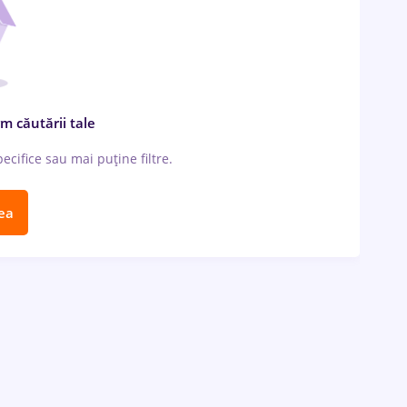
m căutării tale
cifice sau mai puține filtre.
ea