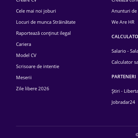
Construcții
Cele mai noi joburi
Anunturi de
Drept
Locuri de munca Străinătate
We Are HR
Educație / Training
Raportează conținut ilegal
CALCULAT
Cariera
Energetică
Salario - Sa
Model CV
Farma
Calculator sa
Scrisoare de intentie
Imobiliară
PARTENERI
Meserii
IT / Telecom
Zile libere 2026
Știri - Libert
Lemn / PVC
Jobradar24
Mașini / Auto
Media / Internet
©
Medicină / Sănătate