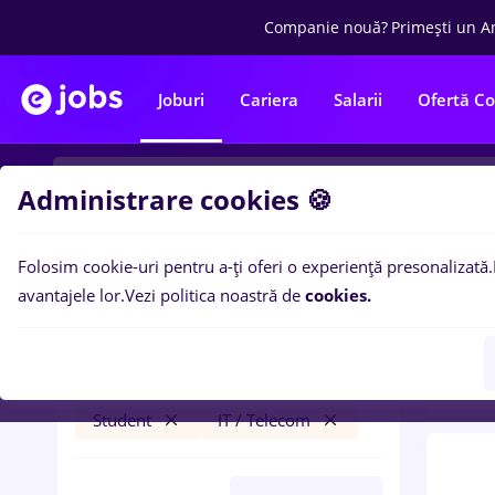
Companie nouă?
Primești un A
Joburi
Cariera
Salarii
Ofertă C
Administrare cookies 🍪
Folosim cookie-uri pentru a-ți oferi o experiență presonalizată.
0
loc
Filtre
avantajele lor.
Vezi politica noastră de
cookies.
Tele
arobs
Străinătate
Bănci
Part time
Student
IT / Telecom