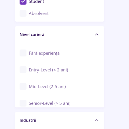
Student
Controlul calității
Absolvent
Crewing / Casino / Entertainment
Nivel carieră
Educație / Training / Arte
Farmacie
Fără experiență
Entry-Level (< 2 ani)
Mid-Level (2-5 ani)
Senior-Level (> 5 ani)
Manager / Executiv
Industrii