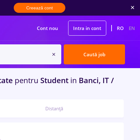
Creează cont
Cont nou
Intra in cont
RO
EN
Caută job
tate
pentru
Student
in
Banci, IT /
Distanță