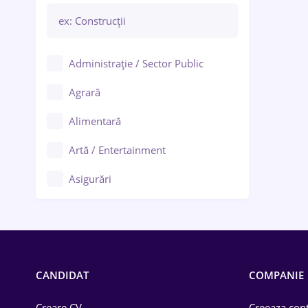
Administrație / Sector Public
Agrară
Alimentară
Artă / Entertainment
Asigurări
Bănci / Servicii financiare
Call-center / BPO
Chimică
CANDIDAT
COMPANIE
Comerț / Retail
Creare CV
Creeaza cont