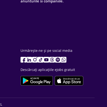
anunturile si companiile.
Urmărește-ne și pe social media
Descărcați aplicațiile eJobs gratuit
RL