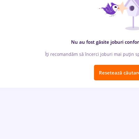
Nu au fost găsite joburi confor
Îți recomandăm să încerci joburi mai puțin spe
Resetează căutar