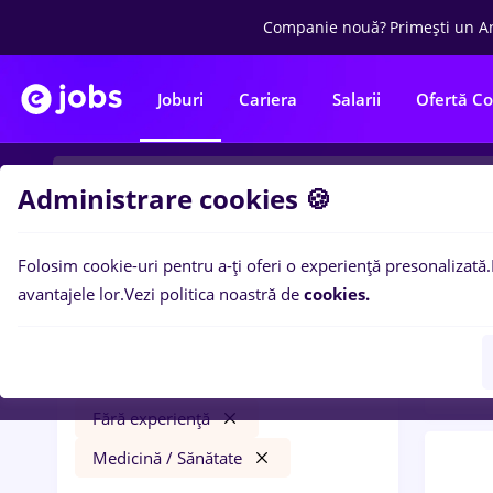
Companie nouă?
Primești un A
Joburi
Cariera
Salarii
Ofertă C
Administrare cookies 🍪
Folosim cookie-uri pentru a-ți oferi o experiență presonalizată.
0
loc
Filtre
avantajele lor.
Vezi politica noastră de
cookies.
in
Ban
brancardier
Străinătate
Bănci
Full time
Fără experiență
Medicină / Sănătate