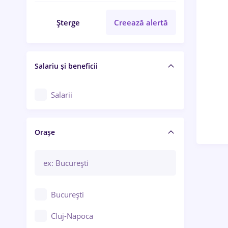
Șterge
Creează alertă
Salariu și beneficii
Salarii
Orașe
București
Cluj-Napoca