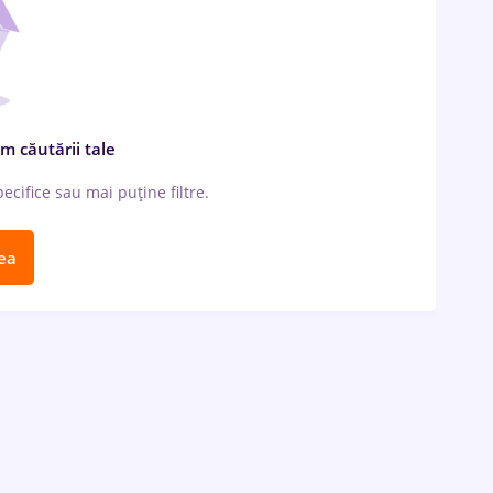
m căutării tale
cifice sau mai puține filtre.
ea