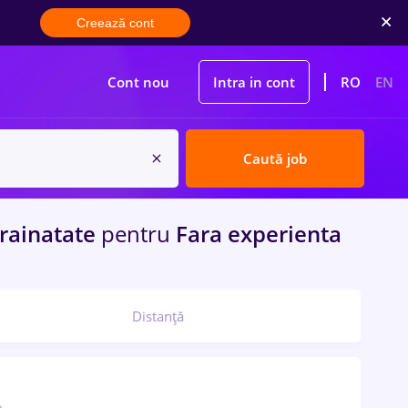
Creează cont
Cont nou
Intra in cont
RO
EN
Caută job
rainatate
pentru
Fara experienta
Distanță