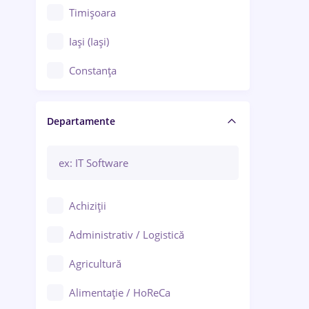
Timișoara
Iași (Iași)
Constanța
Craiova
Departamente
Brașov
Bacău
Brăila
Achiziții
Galați (Galați)
Administrativ / Logistică
Oradea
Agricultură
Ploiești
Alimentație / HoReCa
Adjud