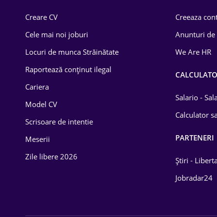
Comerț / Retail
Creare CV
Creeaza cont
Construcții
Cele mai noi joburi
Anunturi de
Drept
Locuri de munca Străinătate
We Are HR
Educație / Training
Raportează conținut ilegal
CALCULAT
Cariera
Energetică
Salario - Sa
Model CV
Farma
Calculator sa
Scrisoare de intentie
Imobiliară
PARTENERI
Meserii
IT / Telecom
Zile libere 2026
Știri - Libert
Lemn / PVC
Jobradar24
Mașini / Auto
Media / Internet