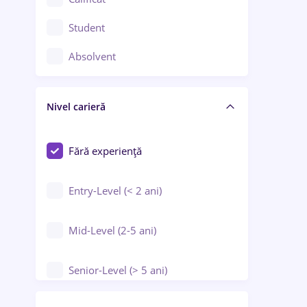
Construcții / Instalații
Student
Controlul calității
Absolvent
Crewing / Casino / Entertainment
Nivel carieră
Educație / Training / Arte
Farmacie
Fără experiență
Entry-Level (< 2 ani)
Mid-Level (2-5 ani)
Senior-Level (> 5 ani)