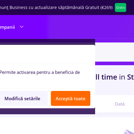
nunț Business cu actualizare săptămânală Gratuit (€269)
Gratis
ompanii
Permite activarea pentru a beneficia de
uri de munca
brancardier, Full time
in
St
ci, Medicina / Sanatate
Modifică setările
Acceptă toate
Relevanță
Dată