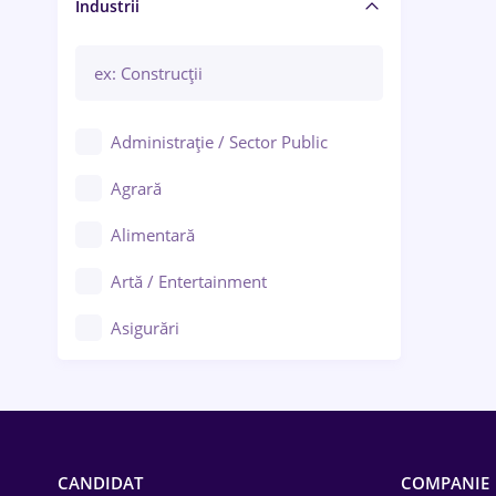
Manager / Executiv
Industrii
Administrație / Sector Public
Agrară
Alimentară
Artă / Entertainment
Asigurări
Bănci / Servicii financiare
Call-center / BPO
Chimică
CANDIDAT
COMPANIE