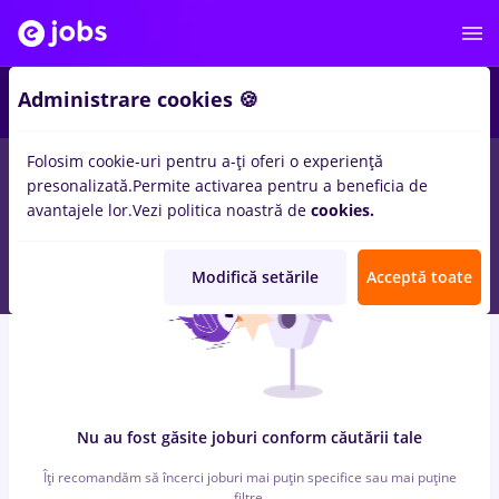
6
Administrare cookies 🍪
Folosim cookie-uri pentru a-ți oferi o experiență
0
locuri de munca
manipulant marfa, Full time
in
Strainatate
presonalizată.
Permite activarea pentru a beneficia de
pentru
Student, Fara experienta
in
Banci
avantajele lor.
Vezi politica noastră de
cookies.
Modifică setările
Acceptă toate
Nu au fost găsite joburi conform căutării tale
Îți recomandăm să încerci joburi mai puțin specifice sau mai puține
filtre.