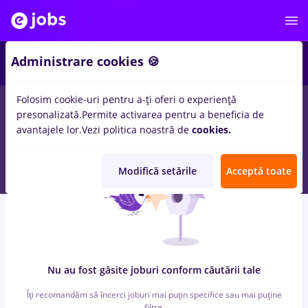
6
Administrare cookies 🍪
Folosim cookie-uri pentru a-ți oferi o experiență
0
locuri de munca
brancardier, Full time
in
Strainatate
pentru
presonalizată.
Permite activarea pentru a beneficia de
Student, Entry-Level (< 2 ani)
in
Banci
avantajele lor.
Vezi politica noastră de
cookies.
Modifică setările
Acceptă toate
Nu au fost găsite joburi conform căutării tale
Îți recomandăm să încerci joburi mai puțin specifice sau mai puține
filtre.