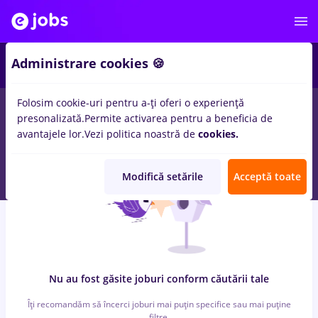
5
Administrare cookies 🍪
Folosim cookie-uri pentru a-ți oferi o experiență
0
locuri de munca
operare pc, Full time
in
Strainatate
in
Banci,
presonalizată.
Permite activarea pentru a beneficia de
Medicina / Sanatate
avantajele lor.
Vezi politica noastră de
cookies.
Modifică setările
Acceptă toate
Nu au fost găsite joburi conform căutării tale
Îți recomandăm să încerci joburi mai puțin specifice sau mai puține
filtre.