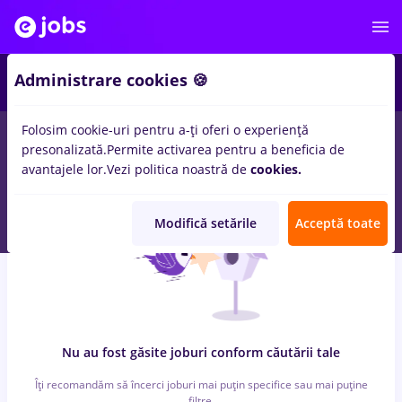
5
Administrare cookies 🍪
Folosim cookie-uri pentru a-ți oferi o experiență
0
locuri de munca
zidari
in
Strainatate
pentru
Entry-Level (< 2
presonalizată.
Permite activarea pentru a beneficia de
ani)
in
Banci, IT / Telecom
avantajele lor.
Vezi politica noastră de
cookies.
Modifică setările
Acceptă toate
Nu au fost găsite joburi conform căutării tale
Îți recomandăm să încerci joburi mai puțin specifice sau mai puține
filtre.