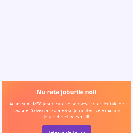
Nu rata joburile noi!
Acum sunt 1458 joburi care se potrivesc criteriilor tale de
căutare. Salvează căutarea și îți trimitem cele mai noi
joburi direct pe e-mail!
Setează alertă job