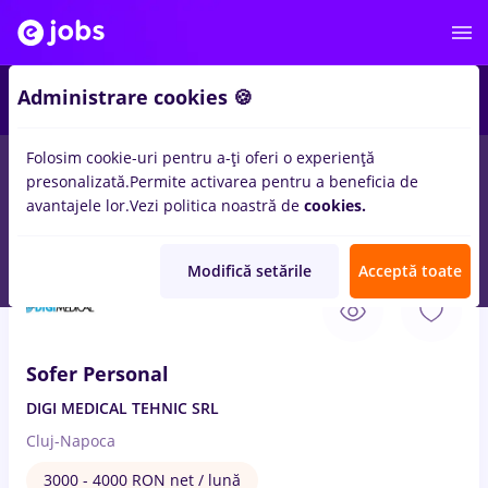
1
Administrare cookies 🍪
Folosim cookie-uri pentru a-ți oferi o experiență
presonalizată.
Permite activarea pentru a beneficia de
Salarii
Remote (de acasă)
București
Cluj-Napoc
avantajele lor.
Vezi politica noastră de
cookies.
1458
locuri de munca
sofer personal
Modifică setările
Acceptă toate
29 Iul. 2026
Sofer Personal
DIGI MEDICAL TEHNIC SRL
Cluj-Napoca
3000 - 4000 RON net / lună