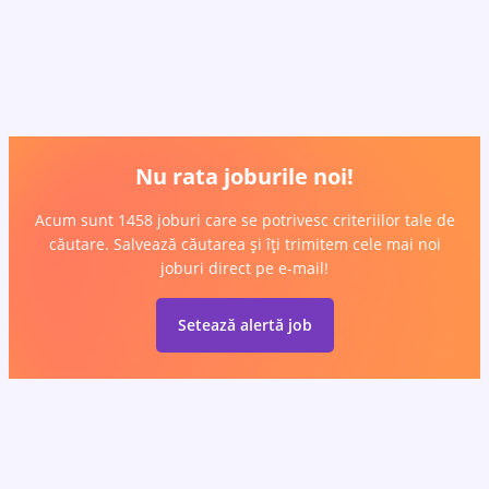
Nu rata joburile noi!
Acum sunt 1458 joburi care se potrivesc criteriilor tale de
căutare. Salvează căutarea și îți trimitem cele mai noi
joburi direct pe e-mail!
Setează alertă job