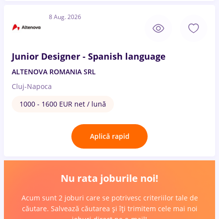
8 Aug. 2026
Junior Designer - Spanish language
ALTENOVA ROMANIA SRL
Cluj-Napoca
1000 - 1600 EUR net / lună
Aplică rapid
Nu rata joburile noi!
Acum sunt 2 joburi care se potrivesc criteriilor tale de
căutare. Salvează căutarea și îți trimitem cele mai noi