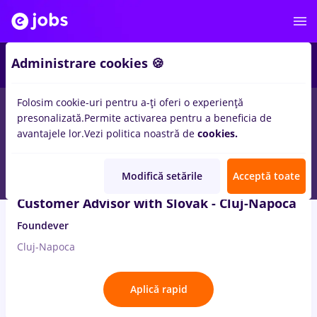
1
Administrare cookies 🍪
Folosim cookie-uri pentru a-ți oferi o experiență
2
locuri de munca
slovak
presonalizată.
Permite activarea pentru a beneficia de
avantajele lor.
Vezi politica noastră de
cookies.
8 Aug. 2026
Modifică setările
Acceptă toate
Customer Advisor with Slovak - Cluj-Napoca
Foundever
Cluj-Napoca
Aplică rapid