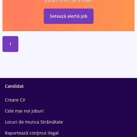
joburi direct pe e-mail!
Setează alertă job
1
Candidat
Creare CV
Cele mai noi joburi
Locuri de munca Străinătate
Raportează conținut ilegal