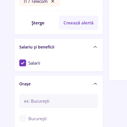
IT / Telecom
Șterge
Creează alertă
Salariu și beneficii
Salarii
Orașe
București