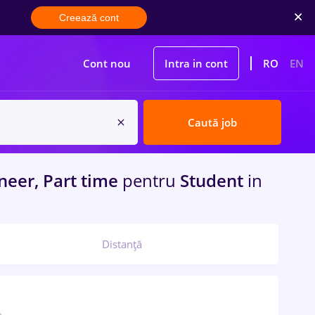
Creează cont
Cont nou
Intra in cont
RO
EN
Caută job
neer, Part time
pentru
Student
in
Distanță