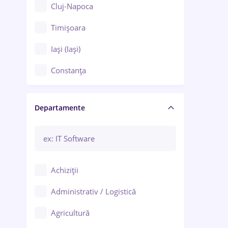
Cluj-Napoca
Timișoara
Iași (Iași)
Constanța
Craiova
Departamente
Brașov
Bacău
Brăila
Achiziții
Galați (Galați)
Administrativ / Logistică
Oradea
Agricultură
Ploiești