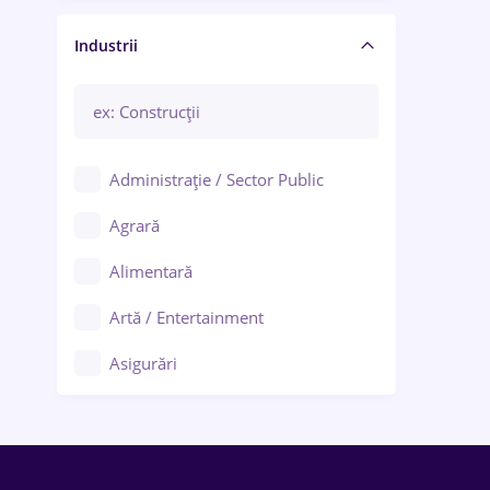
Manager / Executiv
Industrii
Administrație / Sector Public
Agrară
Alimentară
Artă / Entertainment
Asigurări
Bănci / Servicii financiare
Call-center / BPO