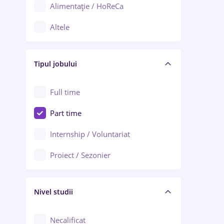
Alimentație / HoReCa
Adjud
Altele
Aiud
Arhitectură / Design interior
Alba Iulia
Tipul jobului
Asigurări
Alexandria
Au pair / Babysitter / Curățenie
Full time
Arad
Audit / Consultanță
Part time
Baia Mare
Auto / Echipamente
Internship / Voluntariat
Bârlad
Automatizări
Proiect / Sezonier
Bistrița (Bistrița-Năsăud)
Bănci
Nivel studii
Cercetare - dezvoltare
Chimie / Biochimie
Necalificat