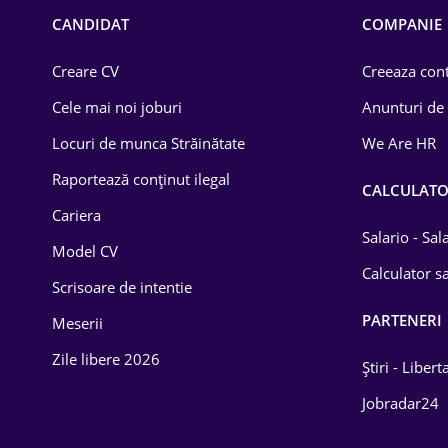
Chimică
CANDIDAT
COMPANIE
Comerț / Retail
Creare CV
Creeaza cont
Construcții
Cele mai noi joburi
Anunturi de
Drept
Locuri de munca Străinătate
We Are HR
Educație / Training
Raportează conținut ilegal
CALCULAT
Cariera
Energetică
Salario - Sa
Model CV
Farma
Calculator sa
Scrisoare de intentie
Imobiliară
PARTENERI
Meserii
IT / Telecom
Zile libere 2026
Știri - Libert
Lemn / PVC
Jobradar24
Mașini / Auto