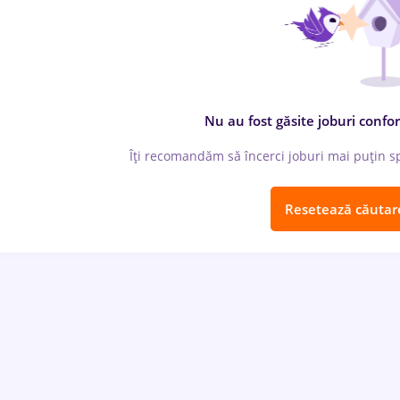
Nu au fost găsite joburi confor
Îți recomandăm să încerci joburi mai puțin spe
Resetează căutar