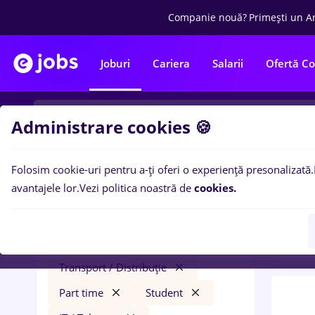
Companie nouă?
Primești un A
Joburi
Cariera
Salarii
Ofertă C
Administrare cookies 🍪
Folosim cookie-uri pentru a-ți oferi o experiență presonalizată.
0
loc
Filtre
avantajele lor.
Vezi politica noastră de
cookies.
Trans
automation engineer
Salarii
Transport / Distribuție
Part time
Student