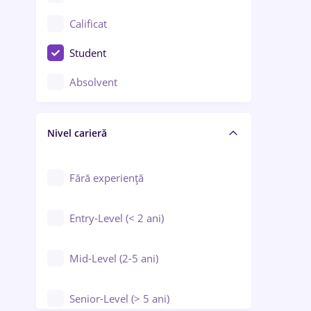
Confecții / Design vestimentar
Calificat
Construcții / Instalații
Student
Controlul calității
Absolvent
Crewing / Casino / Entertainment
Nivel carieră
Educație / Training / Arte
Farmacie
Fără experiență
Entry-Level (< 2 ani)
Mid-Level (2-5 ani)
Senior-Level (> 5 ani)