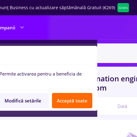
nunț Business cu actualizare săptămânală Gratuit (€269)
Gratis
ompanii
Permite activarea pentru a beneficia de
uri de munca
cu salarii automation engi
port / Distributie, IT / Telecom
Modifică setările
Acceptă toate
Relevanță
Dată