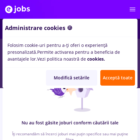
6
Administrare cookies 🍪
Folosim cookie-uri pentru a-ți oferi o experiență
0
locuri de munca
cu salarii samsung, Full time
pentru
Fara
presonalizată.
Permite activarea pentru a beneficia de
experienta
in
Transport / Distributie, IT / Telecom
avantajele lor.
Vezi politica noastră de
cookies.
Modifică setările
Acceptă toate
Nu au fost găsite joburi conform căutării tale
Îți recomandăm să încerci joburi mai puțin specifice sau mai puține
filtre.